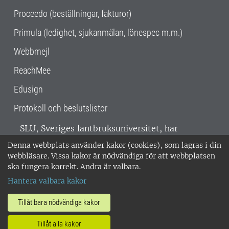
Proceedo (beställningar, fakturor)
Primula (ledighet, sjukanmälan, lönespec m.m.)
Webbmejl
ReachMee
Edusign
Protokoll och beslutslistor
SLU, Sveriges lantbruksuniversitet, har
verksamhet över hela Sverige. Huvudorter är
Denna webbplats använder kakor (cookies), som lagras i din
Alnarp, Uppsala och Umeå.
SLU är
webbläsare. Vissa kakor är nödvändiga för att webbplatsen
miljöcertifierat enligt ISO 14001. •
Telefon:
ska fungera korrekt. Andra är valbara.
018-67 10 00 • Org nr: 202100-2817 •
Om
Hantera valbara kakor
medarbetarwebben
•
SLU:s fakturaadress
•
Om SLU:s webbplatser
•
Vid KRIS
Tillåt bara nödvändiga kakor
•
Hantera kakor
•
Behandling av
Tillåt alla kakor
personuppgifter