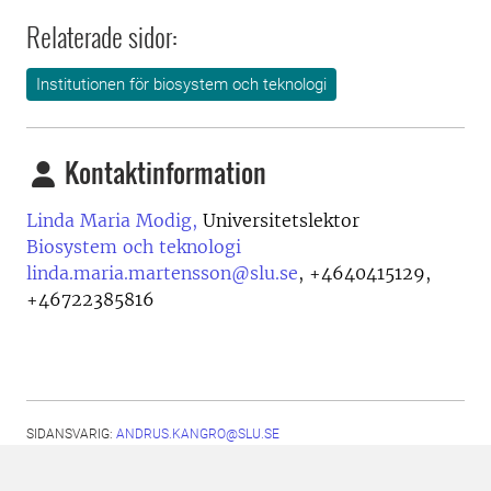
Relaterade sidor:
Institutionen för biosystem och teknologi
Kontaktinformation
Linda Maria Modig,
Universitetslektor
Biosystem och teknologi
linda.maria.martensson@slu.se
,
+4640415129,
+46722385816
SIDANSVARIG:
ANDRUS.KANGRO@SLU.SE