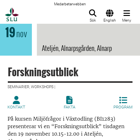
Medarbetarwebben
Till startsida
Sök
English
Meny
19
nov
Ateljén, Alnarpsgården, Alnarp
Forskningsutblick
SEMINARIER, WORKSHOPS |
KONTAKT
FAKTA
PROGRAM
På kursen Miljöfrågor i Växtodling (BI1283)
presenterar vi en “Forskningsutblick” tisdagen
den 19 november 10.15-12.00 i Ateljén,