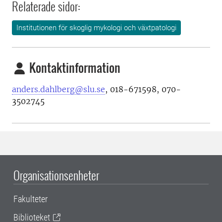
Relaterade sidor:
Institutionen för skoglig mykologi och växtpatologi
Kontaktinformation
anders.dahlberg@slu.se
, 018-671598, 070-
3502745
Organisationsenheter
Fakulteter
Biblioteket