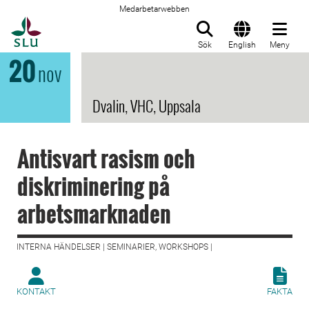
Medarbetarwebben
Till startsida
Sök
English
Meny
20
nov
Dvalin, VHC, Uppsala
Antisvart rasism och
diskriminering på
arbetsmarknaden
INTERNA HÄNDELSER | SEMINARIER, WORKSHOPS |
KONTAKT
FAKTA