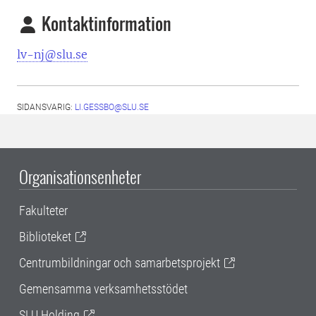
Kontaktinformation
lv-nj@slu.se
SIDANSVARIG:
LI.GESSBO@SLU.SE
Organisationsenheter
Fakulteter
Biblioteket
Centrumbildningar och samarbetsprojekt
Gemensamma verksamhetsstödet
SLU Holding