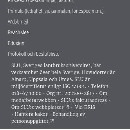
Proceedo (beställningar, fakturor)
Primula (ledighet, sjukanmälan, lönespec m.m.)
Webbmejl
ReachMee
Edusign
Protokoll och beslutslistor
SLU, Sveriges lantbruksuniversitet, har
verksamhet över hela Sverige. Huvudorter är
Alnarp, Uppsala och Umeå.
SLU är
miljöcertifierat enligt ISO 14001. •
Telefon:
018-67 10 00 • Org nr: 202100-2817 •
Om
medarbetarwebben
•
SLU:s fakturaadress
•
Om SLU:s webbplatser
•
Vid KRIS
•
Hantera kakor
•
Behandling av
personuppgifter