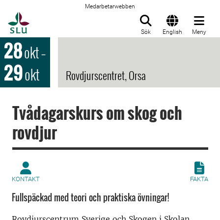
Medarbetarwebben
Till startsida
Sök
English
Meny
28
okt
–
29
okt
Rovdjurscentret, Orsa
Tvådagarskurs om skog och
rovdjur
KONTAKT
FAKTA
Fullspäckad med teori och praktiska övningar!
Rovdjurscentrum Sverige och Skogen i Skolan