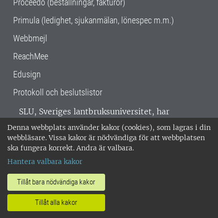
Proceedo (beställningar, fakturor)
Primula (ledighet, sjukanmälan, lönespec m.m.)
Webbmejl
ReachMee
Edusign
Protokoll och beslutslistor
SLU, Sveriges lantbruksuniversitet, har
verksamhet över hela Sverige. Huvudorter är
Denna webbplats använder kakor (cookies), som lagras i din
Alnarp, Uppsala och Umeå.
SLU är
webbläsare. Vissa kakor är nödvändiga för att webbplatsen
miljöcertifierat enligt ISO 14001. •
Telefon:
ska fungera korrekt. Andra är valbara.
018-67 10 00 • Org nr: 202100-2817 •
Om
Hantera valbara kakor
medarbetarwebben
•
SLU:s fakturaadress
•
Om SLU:s webbplatser
•
Vid KRIS
Tillåt bara nödvändiga kakor
•
Hantera kakor
•
Behandling av
Tillåt alla kakor
personuppgifter