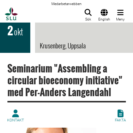
Medarbetarwebben
Till startsida
Sök
English
Meny
2
okt
Krusenberg, Uppsala
Seminarium "Assembling a
circular bioeconomy initiative"
med Per-Anders Langendahl
KONTAKT
FAKTA