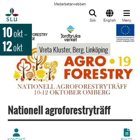
Medarbetarwebben
Till startsida
Sök
English
Meny
10
okt
–
12
okt
Vreta Kluster, Berg, Linköping
Nationell agroforestryträff
KONTAKT
FAKTA