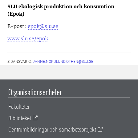
SLU ekologisk produktion och konsumtion
(Epok)
E-post:
epok@slu.se
www.slu.se/epok
SIDANSVARIG:
JANNE.NORDLUND.OTHEN@SLU.SE
Organisationsenheter
Fakulteter
Biblioteket
Centrumbildningar och samarbetsprojekt