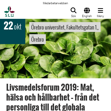
Medarbetarwebben
Till startsida
Sök
English
Meny
22
okt
Örebro universitet, Fakultetsgatan 1,,
Örebro
Livsmedelsforum 2019: Mat,
hälsa och hållbarhet – från det
personliga till det globala