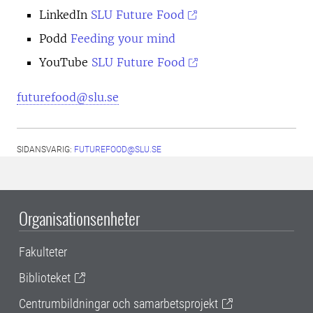
LinkedIn
SLU Future Food
Podd
Feeding your mind
YouTube
SLU Future Food
futurefood@slu.se
SIDANSVARIG:
FUTUREFOOD@SLU.SE
Organisationsenheter
Fakulteter
Biblioteket
Centrumbildningar och samarbetsprojekt