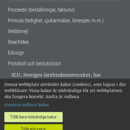
Proceedo (beställningar, fakturor)
Primula (ledighet, sjukanmälan, lönespec m.m.)
Webbmejl
ReachMee
Edusign
Protokoll och beslutslistor
SLU, Sveriges lantbruksuniversitet, har
verksamhet över hela Sverige. Huvudorter är
Denna webbplats använder kakor (cookies), som lagras i din
Alnarp, Uppsala och Umeå.
SLU är
webbläsare. Vissa kakor är nödvändiga för att webbplatsen
miljöcertifierat enligt ISO 14001. •
Telefon:
ska fungera korrekt. Andra är valbara.
018-67 10 00 • Org nr: 202100-2817 •
Om
Hantera valbara kakor
medarbetarwebben
•
SLU:s fakturaadress
•
Om SLU:s webbplatser
•
Vid KRIS
Tillåt bara nödvändiga kakor
•
Hantera kakor
•
Behandling av
Tillåt alla kakor