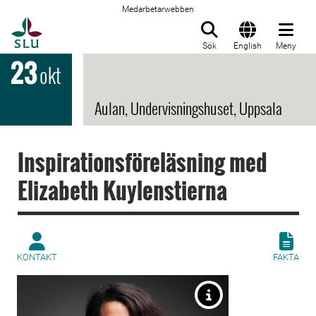
Medarbetarwebben
Till startsida
Sök
English
Meny
23
okt
Aulan, Undervisningshuset, Uppsala
Inspirationsföreläsning med
Elizabeth Kuylenstierna
KONTAKT
FAKTA