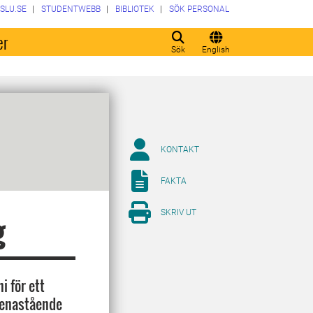
SLU.SE
STUDENTWEBB
BIBLIOTEK
SÖK PERSONAL
er
Sök
English
KONTAKT
FAKTA
SKRIV UT
g
i för ett
a enastående