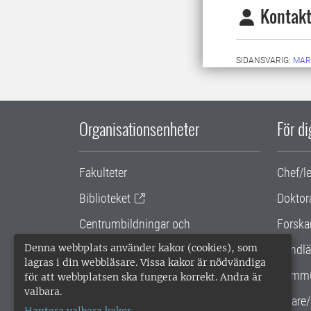
Kontakt
SIDANSVARIG:
MAR
Organisationsenheter
För d
Fakulteter
Chef/l
Biblioteket
Doktor
Centrumbildningar och
Forska
samarbetsprojekt
Denna webbplats använder kakor (cookies), som
Handlä
lagras i din webbläsare. Vissa kakor är nödvändiga
Gemensamma verksamhetsstödet
Kommu
för att webbplatsen ska fungera korrekt. Andra är
valbara.
SLU Holding
Lärare/