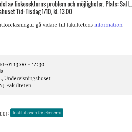
ta del av fiskesektorns problem och möjligheter. Plats: Sal L,
uset Tid: Tisdag 1/10, kl. 13.00
ntföreläsningar gå vidare till fakultetens
information
.
0-01 13:00 - 14:30
la
L, Undervisningshuset
NJ Fakulteten
dor:
Institutionen för ekonomi