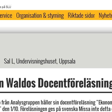
e på SLU
ervice
Organisation & styrning
Riktade sidor
Nyhet
Sal L, Undervisningshuset, Uppsala
n Waldos Docentföreläsnin
 från Analysgruppen håller sin docentföreläsning ”Ekonom
e” den 1/10. Föreläsningen ges på svenska Missa inte dett