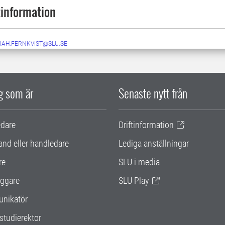
information
IAH.FERNKVIST@SLU.SE
ig som är
Senaste nytt från
edare
Driftinformation
and eller handledare
Lediga anställningar
re
SLU i media
ggare
SLU Play
nikatör
studierektor