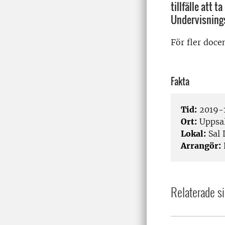
tillfälle att 
Undervisningsh
För fler doce
Fakta
Tid:
2019-1
Ort:
Uppsa
Lokal:
Sal 
Arrangör:
Relaterade si