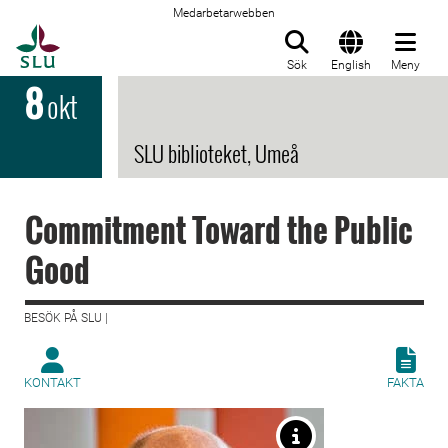
Medarbetarwebben
Till startsida
Sök
English
Meny
8
okt
SLU biblioteket, Umeå
Commitment Toward the Public
Good
BESÖK PÅ SLU |
KONTAKT
FAKTA