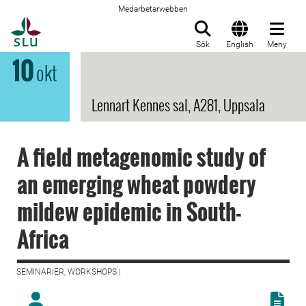
Medarbetarwebben
Till startsida
Sök
English
Meny
10
okt
Lennart Kennes sal, A281, Uppsala
A field metagenomic study of
an emerging wheat powdery
mildew epidemic in South-
Africa
SEMINARIER, WORKSHOPS |