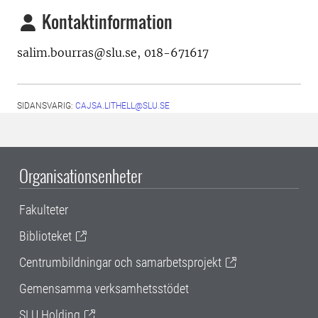
Kontaktinformation
salim.bourras@slu.se, 018-671617
SIDANSVARIG:
CAJSA.LITHELL@SLU.SE
Organisationsenheter
Fakulteter
Biblioteket
Centrumbildningar och samarbetsprojekt
Gemensamma verksamhetsstödet
SLU Holding