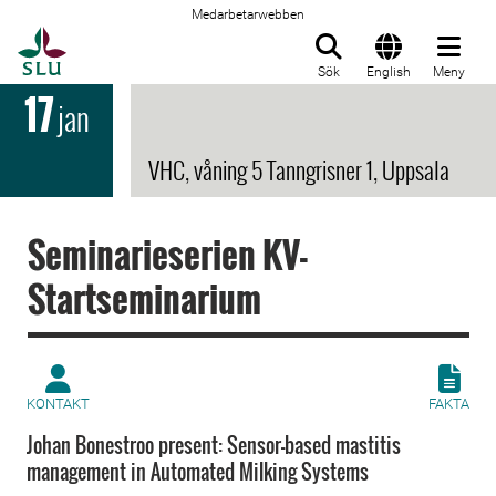
Medarbetarwebben
Till startsida
Sök
English
Meny
17
jan
VHC, våning 5 Tanngrisner 1, Uppsala
Seminarieserien KV-
Startseminarium
KONTAKT
FAKTA
Johan Bonestroo present: Sensor-based mastitis
management in Automated Milking Systems