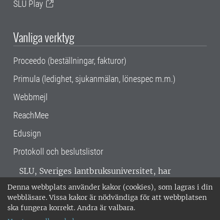
SLU Play
Vanliga verktyg
Proceedo (beställningar, fakturor)
Primula (ledighet, sjukanmälan, lönespec m.m.)
Webbmejl
ReachMee
Edusign
Protokoll och beslutslistor
SLU, Sveriges lantbruksuniversitet, har
verksamhet över hela Sverige. Huvudorter är
Denna webbplats använder kakor (cookies), som lagras i din
Alnarp, Uppsala och Umeå.
SLU är
webbläsare. Vissa kakor är nödvändiga för att webbplatsen
miljöcertifierat enligt ISO 14001. •
Telefon:
ska fungera korrekt. Andra är valbara.
018-67 10 00 • Org nr: 202100-2817 •
Om