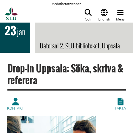
Medarbetarwebben
Till startsida
Sök
English
Meny
23
jan
Datorsal 2, SLU-biblioteket, Uppsala
Drop-in Uppsala: Söka, skriva &
referera
KONTAKT
FAKTA