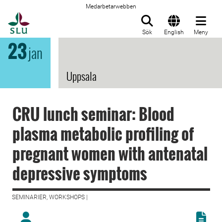
Medarbetarwebben
Till startsida
Sök
English
Meny
23
jan
Uppsala
CRU lunch seminar: Blood
plasma metabolic profiling of
pregnant women with antenatal
depressive symptoms
SEMINARIER, WORKSHOPS |