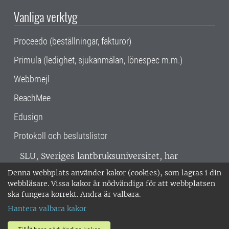
Vanliga verktyg
Proceedo (beställningar, fakturor)
Primula (ledighet, sjukanmälan, lönespec m.m.)
Webbmejl
ReachMee
Edusign
Protokoll och beslutslistor
SLU, Sveriges lantbruksuniversitet, har
verksamhet över hela Sverige. Huvudorter är
Denna webbplats använder kakor (cookies), som lagras i din
Alnarp, Uppsala och Umeå.
SLU är
webbläsare. Vissa kakor är nödvändiga för att webbplatsen
miljöcertifierat enligt ISO 14001. •
Telefon:
ska fungera korrekt. Andra är valbara.
018-67 10 00 • Org nr: 202100-2817 •
Om
Hantera valbara kakor
medarbetarwebben
•
SLU:s fakturaadress
•