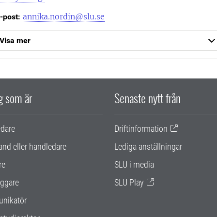
annika.nordin@slu.se
-post:
Visa mer
ig som är
Senaste nytt från
edare
Driftinformation
and eller handledare
Lediga anställningar
re
SLU i media
ggare
SLU Play
nikatör