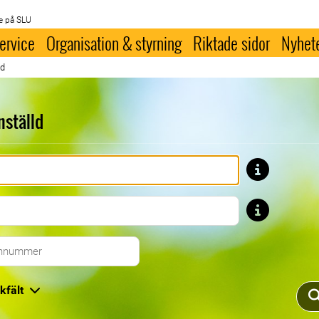
e på SLU
ervice
Organisation & styrning
Riktade sidor
Nyhet
ld
nställd
Förnamn
Efternamn
Telefonnummer
kfält