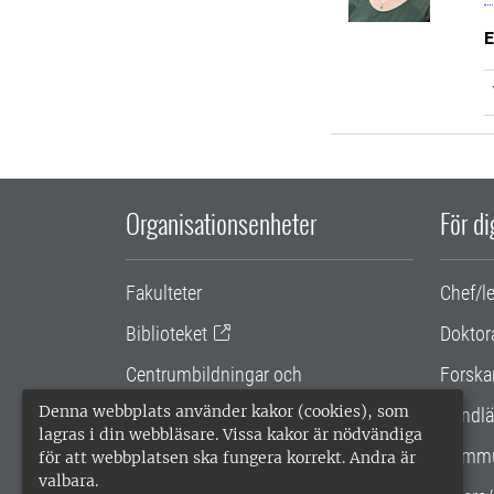
E
Organisationsenheter
För d
Fakulteter
Chef/l
Biblioteket
Doktor
Centrumbildningar och
Forska
samarbetsprojekt
Denna webbplats använder kakor (cookies), som
Handlä
lagras i din webbläsare. Vissa kakor är nödvändiga
Gemensamma verksamhetsstödet
Kommu
för att webbplatsen ska fungera korrekt. Andra är
valbara.
SLU Holding