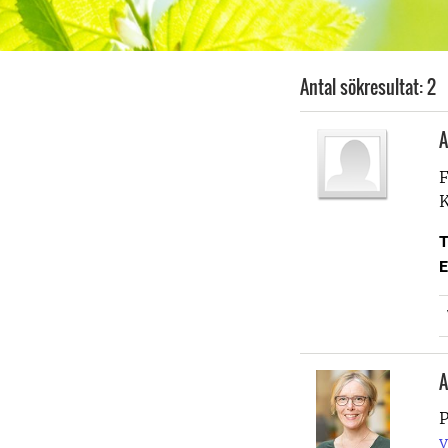
Antal sökresultat: 2
A
F
K
T
E
A
P
v