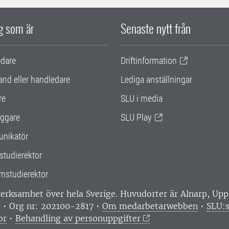
ig som är
Senaste nytt från
edare
Driftinformation
and eller handledare
Lediga anställningar
re
SLU i media
ggare
SLU Play
nikatör
studierektor
mstudierektor
 verksamhet över hela Sverige. Huvudorter är Alnarp, U
0 • Org nr: 202100-2817 •
Om medarbetarwebben
•
SLU:s
or
•
Behandling av personuppgifter