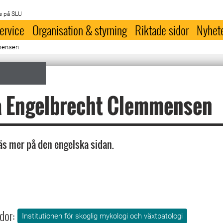
e på SLU
ervice
Organisation & styrning
Riktade sidor
Nyhet
mensen
a Engelbrecht Clemmensen
äs mer på den engelska sidan.
dor:
Institutionen för skoglig mykologi och växtpatologi