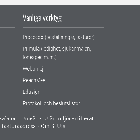
Vanliga verktyg
Proceedo (beställningar, fakturor)
Primula (ledighet, sjukanmälan,
lönespec m.m.)
Webbmejl
ReachMee
Edusign
Protokoll och beslutslistor
ppsala och Umeå.
SLU är miljöcertifierat
 fakturaadress
•
Om SLU:s