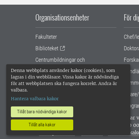
Organisationsenheter
För d
Fakulteter
Chef/l
Biblioteket
Doktor
Centrumbildningar och
Forska
samarbetsprojekt
Denna webbplats använder kakor (cookies), som
Handlä
lagras i din webbläsare. Vissa kakor är nödvändiga
Gemensamma verksamhetsstödet
Kommu
för att webbplatsen ska fungera korrekt. Andra är
valbara.
SLU Holding
Lärare/
Hantera valbara kakor
Progra
Tillåt bara nödvändiga kakor
SLU, Sveriges lantbruksuniversitet, har
enligt ISO 14001. •
Telefon: 018-67 10 0
Tillåt alla kakor
webbplatser
•
Vid KRIS
•
Hantera kak