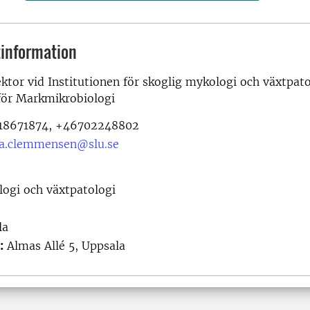
information
ektor vid
Institutionen för skoglig mykologi och växtpato
för Markmikrobiologi
8671874, +46702248802
na.clemmensen@slu.se
logi och växtpatologi
la
:
Almas Allé 5, Uppsala