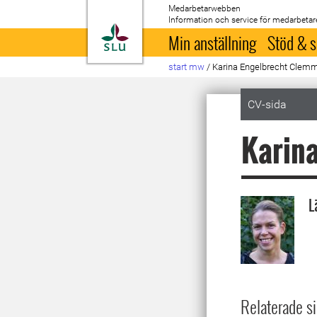
Medarbetarwebben
Information och service för medarbetar
Till startsida
Min anställning
Stöd & s
start mw
/
Karina Engelbrecht Clem
CV-sida
Karin
L
Relaterade si