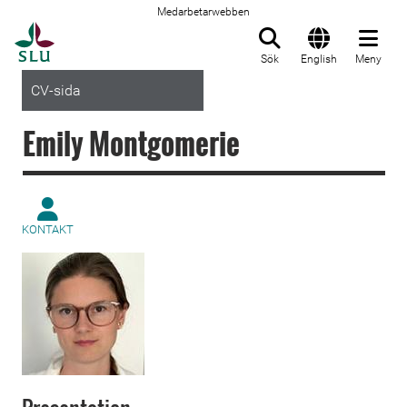
Medarbetarwebben
Till startsida
Sök
English
Meny
CV-sida
Emily Montgomerie
KONTAKT