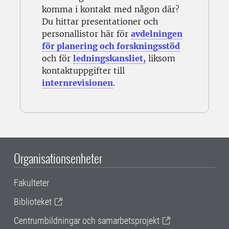
komma i kontakt med någon där?
Du hittar presentationer och
personallistor här för
avdelningen
för planering och forskningsstöd
och för
ledningskansliet,
liksom
kontaktuppgifter till
internrevisionen
.
Organisationsenheter
Fakulteter
Biblioteket
Centrumbildningar och samarbetsprojekt