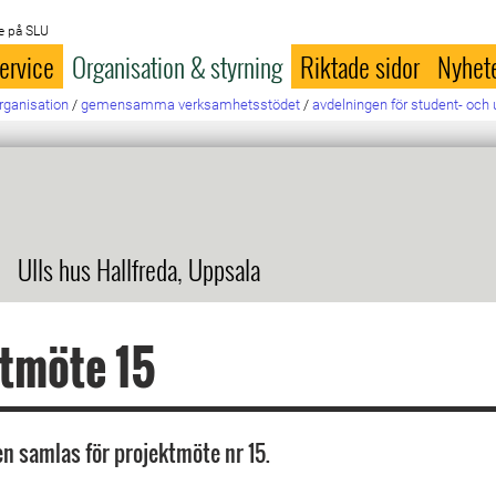
e på SLU
ervice
Organisation & styrning
Riktade sidor
Nyhet
rganisation
/
gemensamma verksamhetsstödet
/
avdelningen för student- och 
Ulls hus Hallfreda, Uppsala
tmöte 15
n samlas för projektmöte nr 15.