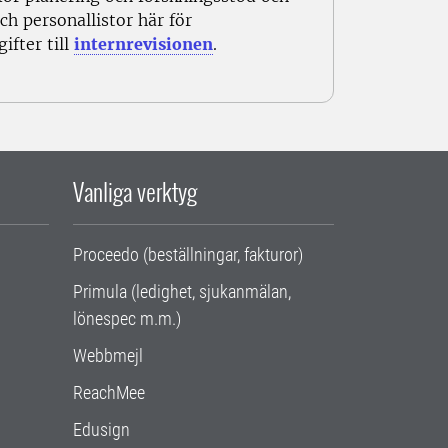
h personallistor här för
ifter till
internrevisionen
.
Vanliga verktyg
Proceedo (beställningar, fakturor)
Primula (ledighet, sjukanmälan,
lönespec m.m.)
Webbmejl
ReachMee
Edusign