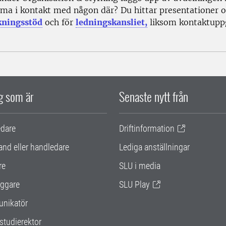
ma i kontakt med någon där? Du hittar presentationer oc
kningsstöd
och för
ledningskansliet,
liksom kontaktuppg
ig som är
Senaste nytt från
edare
Driftinformation
and eller handledare
Lediga anställningar
re
SLU i media
ggare
SLU Play
nikatör
studierektor