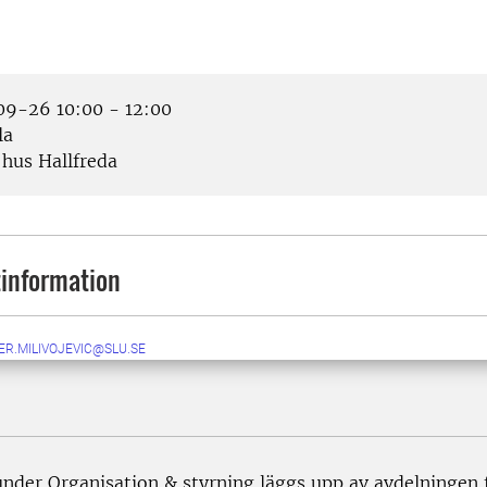
9-26 10:00 - 12:00
la
 hus Hallfreda
information
ER.MILIVOJEVIC@SLU.SE
under Organisation & styrning läggs upp av avdelningen 