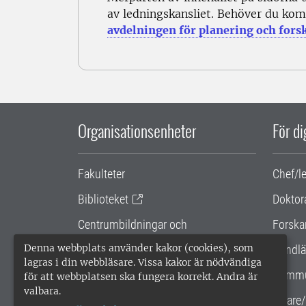
av ledningskansliet. Behöver du kom
avdelningen för planering och fors
Organisationsenheter
För d
Fakulteter
Chef/l
Biblioteket
Doktor
Centrumbildningar och
Forska
samarbetsprojekt
Denna webbplats använder kakor (cookies), som
Handlä
lagras i din webbläsare. Vissa kakor är nödvändiga
Gemensamma verksamhetsstödet
Kommu
för att webbplatsen ska fungera korrekt. Andra är
valbara.
SLU Holding
Lärare/