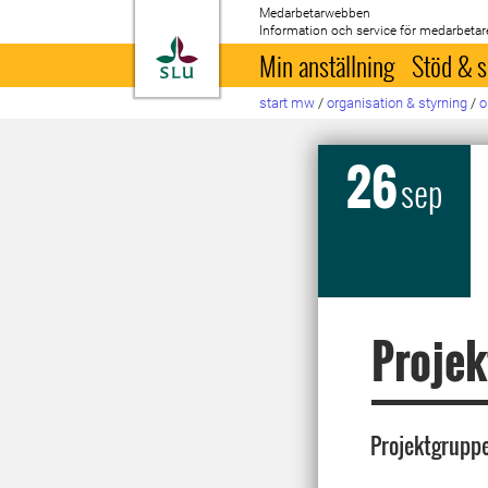
Medarbetarwebben
Information och service för medarbetar
Till startsida
Min anställning
Stöd & s
start mw
/
organisation & styrning
/
o
26
sep
Projek
Projektgruppe