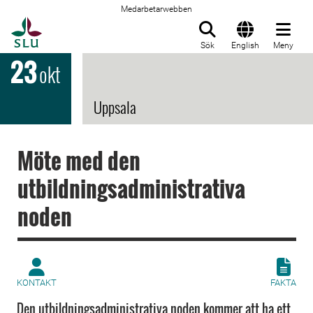
Medarbetarwebben
Till startsida
Sök
English
Meny
23
okt
Uppsala
Möte med den
utbildningsadministrativa
noden
KONTAKT
FAKTA
Den utbildningsadministrativa noden kommer att ha ett