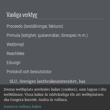
Vanliga verktyg
Proceedo (beställningar, fakturor)
Primula (ledighet, sjukanmälan, lönespec m.m.)
Webbmejl
ReachMee
Edusign
Protokoll och beslutslistor
SLU, Sveriges lantbruksuniversitet, har
verksamhet över hela Sverige. Huvudorter är
Denna webbplats använder kakor (cookies), som lagras i din
Alnarp, Uppsala och Umeå.
SLU är
webbläsare. Vissa kakor är nödvändiga för att webbplatsen
miljöcertifierat enligt ISO 14001. •
Telefon:
ska fungera korrekt. Andra är valbara.
018-67 10 00 • Org nr: 202100-2817 •
Om
Hantera valbara kakor