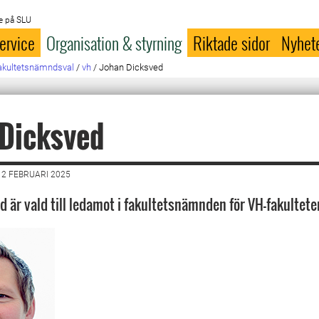
e på SLU
ervice
Organisation & styrning
Riktade sidor
Nyhet
akultetsnämndsval
/
vh
/
Johan Dicksved
 Dicksved
2 FEBRUARI 2025
d är vald till ledamot i fakultetsnämnden för VH-fakultete