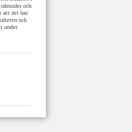
a nämnder och
 att det har
kulteten och
er under