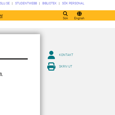
SLU.SE
STUDENTWEBB
BIBLIOTEK
SÖK PERSONAL
er
Sök
English
KONTAKT
SKRIV UT
n.