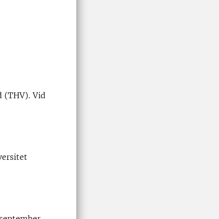
d (THV). Vid
versitet
(september