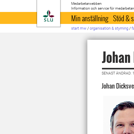
Medarbetarwebben
Information och service för medarbetar
Till startsida
Min anställning
Stöd & s
start mw
/
organisation & styrning
/
f
Johan
SENAST ÄNDRAD: 1
Johan Dicksve