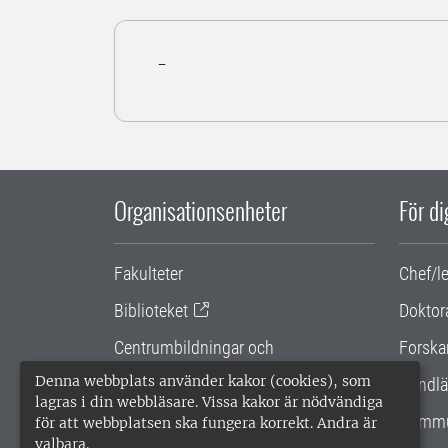
-
Organisationsenheter
För d
Fakulteter
Chef/l
Biblioteket
Doktor
Centrumbildningar och
Forska
samarbetsprojekt
Denna webbplats använder kakor (cookies), som
Handlä
lagras i din webbläsare. Vissa kakor är nödvändiga
Gemensamma verksamhetsstödet
Kommu
för att webbplatsen ska fungera korrekt. Andra är
valbara.