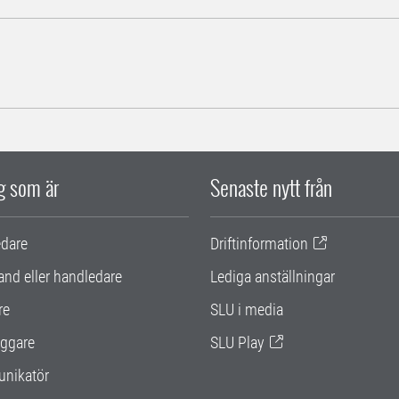
ig som är
Senaste nytt från
edare
Driftinformation
and eller handledare
Lediga anställningar
re
SLU i media
ggare
SLU Play
nikatör