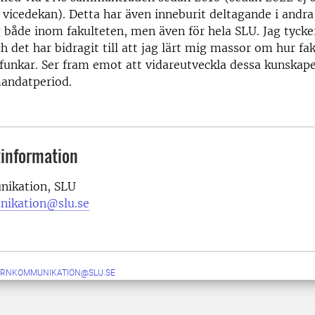
vicedekan). Detta har även inneburit deltagande i andr
 både inom fakulteten, men även för hela SLU. Jag tycker
ch det har bidragit till att jag lärt mig massor om hur fa
 funkar. Ser fram emot att vidareutveckla dessa kunskap
ndatperiod.
information
ikation, SLU
nikation@slu.se
ERNKOMMUNIKATION@SLU.SE