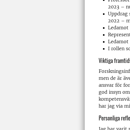
2023 – n
Uppdrag s
2022 – m
Ledamot 
Represent
Ledamot i
I rollen 
Viktiga framtids
Forskningsinf
men de är äv
ansvar för fo
god insyn om 
kompetensväx
har jag via m
Personliga refl
Jag har vari