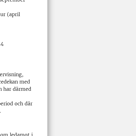
r (april
24
ervisning,
icedekan med
ch har därmed
eriod och där
.
som ledamot i