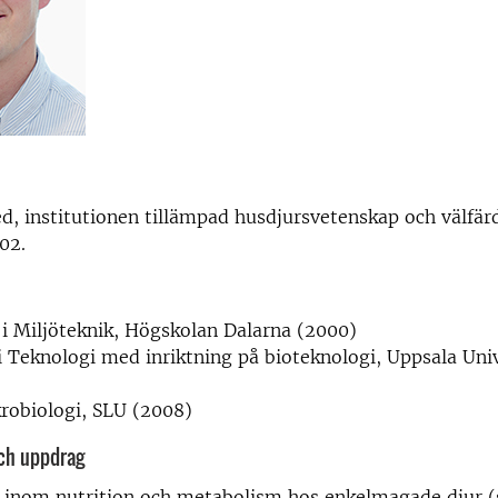
d, institutionen tillämpad husdjursvetenskap och välfär
02.
. i Miljöteknik, Högskolan Dalarna (2000)
 i Teknologi med inriktning på bioteknologi, Uppsala Uni
robiologi, SLU (2008)
och uppdrag
r inom nutrition och metabolism hos enkelmagade djur 