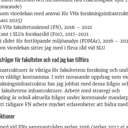
uvarande)
om vicedekan med ansvar för VHs forskningsinfrastruktu
ars 2025)
i VHs fakultetsnämnd (FN), 2016 – 2021
ant i SLUs forskarråd (For), 2017-2021
 rådet för fortlöpande miljöanalys (FOMAr), 2016 – 20
som vicedekan sitter jag med i flera råd vid SLU
frågor för fakulteten och vad jag kan tillföra
rastrukturer är viktiga för fakultetens forskning och und
en väldigt kostsamma. I mitt nuvarande uppdrag som v
rskningsinfrastruktur har jag jobbat med dessa frågor o
fakultetens infrastrukturer. Arbete med strategi och
ling är också aktuella frågor under kommande mandatp
itt tidigare FN arbete mycket erfarenheter att bidra med
ektioner
t med vid FNs sammanträden sedan 2016 (sedan 2022 ej 