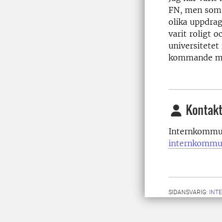
FN, men som 
olika uppdrag
varit roligt o
universitetet
kommande ma
Kontakt
Internkommun
internkommu
SIDANSVARIG:
INT