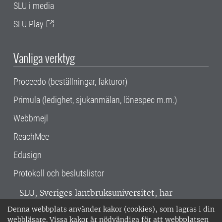
SLU i media
SLU Play
Vanliga verktyg
Proceedo (beställningar, fakturor)
Primula (ledighet, sjukanmälan, lönespec m.m.)
Webbmejl
ReachMee
Edusign
Protokoll och beslutslistor
SLU, Sveriges lantbruksuniversitet, har
verksamhet över hela Sverige. Huvudorter är
Denna webbplats använder kakor (cookies), som lagras i din
Alnarp, Uppsala och Umeå.
SLU är
webbläsare. Vissa kakor är nödvändiga för att webbplatsen