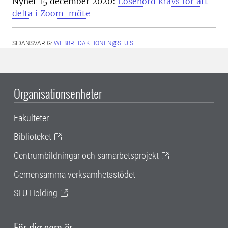
Nyhet 15 december 2020:
Lösenord krävs för att
delta i Zoom-möte
SIDANSVARIG:
WEBBREDAKTIONEN@SLU.SE
Organisationsenheter
Fakulteter
Biblioteket
Centrumbildningar och samarbetsprojekt
Gemensamma verksamhetsstödet
SLU Holding
För dig som är