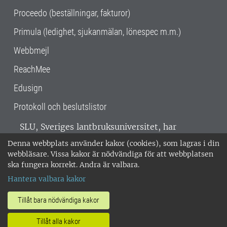
Proceedo (beställningar, fakturor)
Primula (ledighet, sjukanmälan, lönespec m.m.)
Webbmejl
ReachMee
Edusign
Protokoll och beslutslistor
SLU, Sveriges lantbruksuniversitet, har
verksamhet över hela Sverige. Huvudorter är
Denna webbplats använder kakor (cookies), som lagras i din
Alnarp, Uppsala och Umeå.
SLU är
webbläsare. Vissa kakor är nödvändiga för att webbplatsen
miljöcertifierat enligt ISO 14001. •
Telefon:
ska fungera korrekt. Andra är valbara.
018-67 10 00 • Org nr: 202100-2817 •
Om
Hantera valbara kakor
medarbetarwebben
•
SLU:s fakturaadress
•
Om SLU:s webbplatser
•
Vid KRIS
Tillåt bara nödvändiga kakor
•
Hantera kakor
•
Behandling av
Tillåt alla kakor
personuppgifter