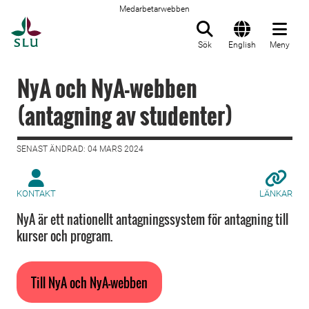
Medarbetarwebben
Till startsida
Sök
English
Meny
NyA och NyA-webben
(antagning av studenter)
SENAST ÄNDRAD: 04 MARS 2024
KONTAKT
LÄNKAR
NyA är ett nationellt antagningssystem för antagning till
kurser och program.
Till NyA och NyA-webben