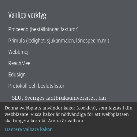
Vanliga verktyg
Proceedo (beställningar, fakturor)
Primula (ledighet, sjukanmälan, lönespec m.m.)
Webbmejl
ReachMee
Edusign
Protokoll och beslutslistor
SLU, Sveriges lantbruksuniversitet, har
verksamhet över hela Sverige. Huvudorter är
Denna webbplats använder kakor (cookies), som lagras i din
Alnarp, Uppsala och Umeå.
SLU är
webbläsare. Vissa kakor är nödvändiga för att webbplatsen
miljöcertifierat enligt ISO 14001. •
Telefon:
ska fungera korrekt. Andra är valbara.
018-67 10 00 • Org nr: 202100-2817 •
Om
Hantera valbara kakor
medarbetarwebben
•
SLU:s fakturaadress
•