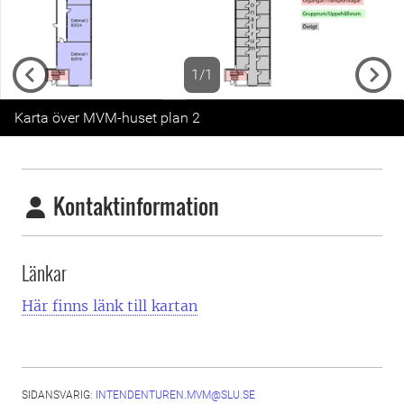
1/1
Previous
Next
Karta över MVM-huset plan 2
Kontaktinformation
Länkar
Här finns länk till kartan
SIDANSVARIG:
INTENDENTUREN.MVM@SLU.SE