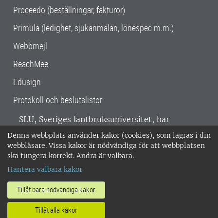
Proceedo (beställningar, fakturor)
Primula (ledighet, sjukanmälan, lönespec m.m.)
Webbmejl
ReachMee
Edusign
Protokoll och beslutslistor
SLU, Sveriges lantbruksuniversitet, har
verksamhet över hela Sverige. Huvudorter är
Denna webbplats använder kakor (cookies), som lagras i din
Alnarp, Uppsala och Umeå.
SLU är
webbläsare. Vissa kakor är nödvändiga för att webbplatsen
miljöcertifierat enligt ISO 14001. •
Telefon:
ska fungera korrekt. Andra är valbara.
018-67 10 00 • Org nr: 202100-2817 •
Om
Hantera valbara kakor
medarbetarwebben
•
SLU:s fakturaadress
•
Om SLU:s webbplatser
•
Vid KRIS
Tillåt bara nödvändiga kakor
•
Hantera kakor
•
Behandling av
Tillåt alla kakor
personuppgifter