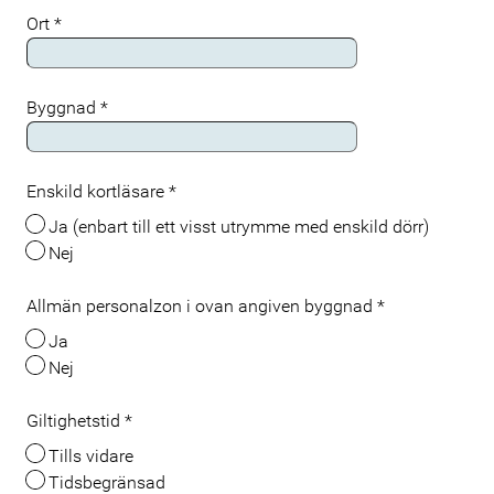
Ort
*
Byggnad
*
Enskild kortläsare
*
Ja (enbart till ett visst utrymme med enskild dörr)
Nej
Allmän personalzon i ovan angiven byggnad
*
Ja
Nej
Giltighetstid
*
Tills vidare
Tidsbegränsad