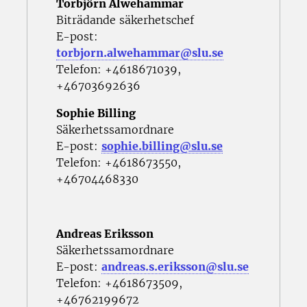
Torbjörn Alwehammar
Biträdande säkerhetschef
E-post:
torbjorn.alwehammar@slu.se
Telefon: +4618671039,
+46703692636
Sophie Billing
Säkerhetssamordnare
E-post:
sophie.billing@slu.se
Telefon: +4618673550,
+46704468330
Andreas Eriksson
Säkerhetssamordnare
E-post:
andreas.s.eriksson@slu.se
Telefon: +4618673509,
+46762199672