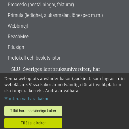
Proceedo (beställningar, fakturor)
Primula (ledighet, sjukanmälan, lönespec m.m.)
Webbmejl
ReachMee
Edusign
Protokoll och beslutslistor
SLU, Sveriges lantbruksuniversitet, har
verksamhet över hela Sverige. Huvudorter är
Denna webbplats använder kakor (cookies), som lagras i din
Alnarp, Uppsala och Umeå.
SLU är
webbläsare. Vissa kakor är nödvändiga för att webbplatsen
miljöcertifierat enligt ISO 14001. •
Telefon:
ska fungera korrekt. Andra är valbara.
018-67 10 00 • Org nr: 202100-2817 •
Om
Hantera valbara kakor
medarbetarwebben
•
SLU:s fakturaadress
•
Om SLU:s webbplatser
•
Vid KRIS
Tillåt bara nödvändiga kakor
•
Hantera kakor
•
Behandling av
Tillåt alla kakor
personuppgifter