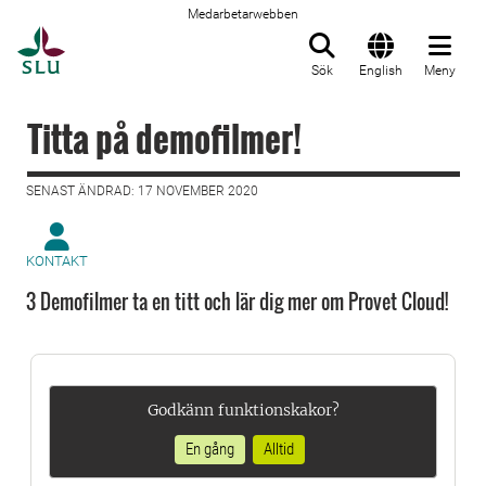
Medarbetarwebben
Till startsida
Sök
English
Meny
Titta på demofilmer!
SENAST ÄNDRAD: 17 NOVEMBER 2020
KONTAKT
3 Demofilmer ta en titt och lär dig mer om Provet Cloud!
Godkänn funktionskakor?
En gång
Alltid