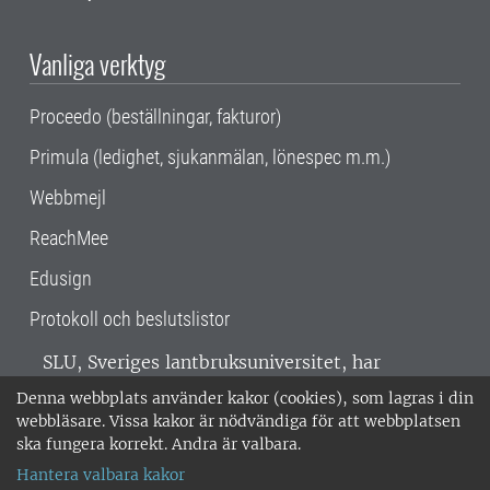
Vanliga verktyg
Proceedo (beställningar, fakturor)
Primula (ledighet, sjukanmälan, lönespec m.m.)
Webbmejl
ReachMee
Edusign
Protokoll och beslutslistor
SLU, Sveriges lantbruksuniversitet, har
verksamhet över hela Sverige. Huvudorter är
Denna webbplats använder kakor (cookies), som lagras i din
Alnarp, Uppsala och Umeå.
SLU är
webbläsare. Vissa kakor är nödvändiga för att webbplatsen
miljöcertifierat enligt ISO 14001. •
Telefon:
ska fungera korrekt. Andra är valbara.
018-67 10 00 • Org nr: 202100-2817 •
Om
Hantera valbara kakor