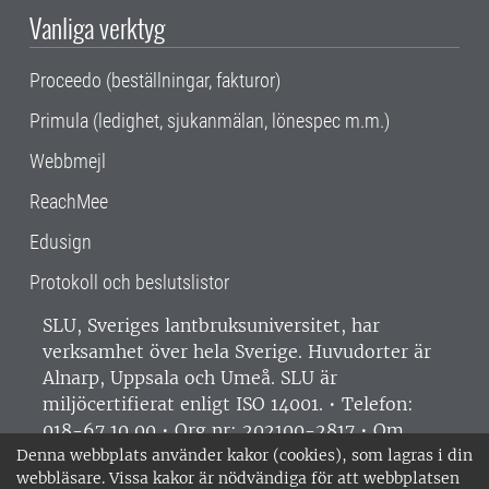
Vanliga verktyg
Proceedo (beställningar, fakturor)
Primula (ledighet, sjukanmälan, lönespec m.m.)
Webbmejl
ReachMee
Edusign
Protokoll och beslutslistor
SLU, Sveriges lantbruksuniversitet, har
verksamhet över hela Sverige. Huvudorter är
Alnarp, Uppsala och Umeå.
SLU är
miljöcertifierat enligt ISO 14001. •
Telefon:
018-67 10 00 • Org nr: 202100-2817 •
Om
medarbetarwebben
•
SLU:s fakturaadress
•
Denna webbplats använder kakor (cookies), som lagras i din
webbläsare. Vissa kakor är nödvändiga för att webbplatsen
Om SLU:s webbplatser
•
Vid KRIS