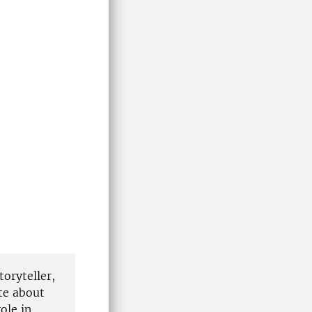
toryteller,
te about
ole in