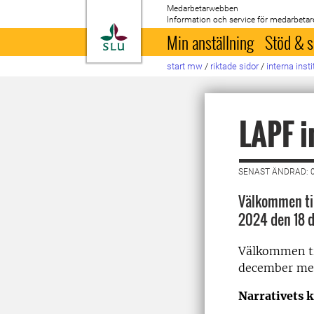
Medarbetarwebben
Information och service för medarbetar
Till startsida
Min anställning
Stöd & s
start mw
/
riktade sidor
/
interna inst
LAPF i
SENAST ÄNDRAD: 
Välkommen til
2024 den 18 
Välkommen til
december me
Narrativets k