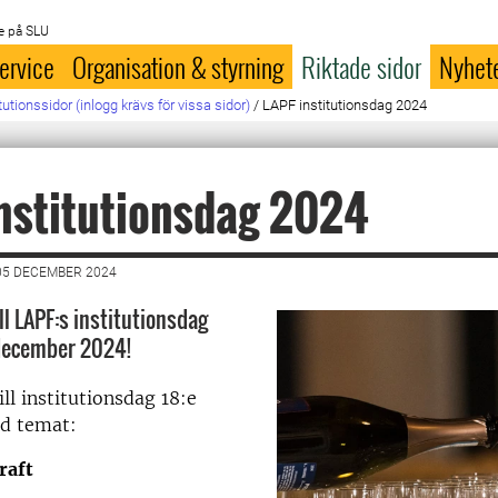
e på SLU
ervice
Organisation & styrning
Riktade sidor
Nyhet
itutionssidor (inlogg krävs för vissa sidor)
/
LAPF institutionsdag 2024
nstitutionsdag 2024
05 DECEMBER 2024
l LAPF:s institutionsdag
december 2024!
l institutionsdag 18:e
d temat:
raft