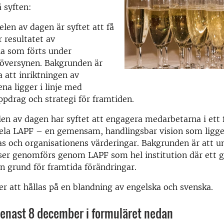
 syften:
elen av dagen är syftet att få
r resultatet av
na som förts under
versynen. Bakgrunden är
a att inriktningen av
a ligger i linje med
ppdrag och strategi för framtiden.
en av dagen har syftet att engagera medarbetarna i ett
hela LAPF – en gemensam, handlingsbar vision som ligger
s och organisationens värderingar. Bakgrunden är att u
rser genomförs genom LAPF som hel institution där ett
en grund för framtida förändringar.
 att hållas på en blandning av engelska och svenska.
senast 8 december i formuläret nedan