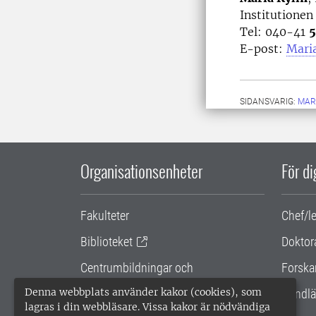
Institutionen
Tel: 040-41
5
E-post:
Maria
SIDANSVARIG:
MAR
Organisationsenheter
För d
Fakulteter
Chef/l
Biblioteket
Doktor
Centrumbildningar och
Forska
samarbetsprojekt
Denna webbplats använder kakor (cookies), som
Handlä
lagras i din webbläsare. Vissa kakor är nödvändiga
Gemensamma verksamhetsstödet