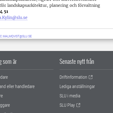
 för landskapsarkitektur, planering och förvaltning
4 51
.Kylin@slu.se
C.MALMQVIST@SLU.SE
ig som är
Senaste nytt från
edare
Driftinformation
and eller handledare
Lediga anställningar
re
SLU i media
ggare
SLU Play