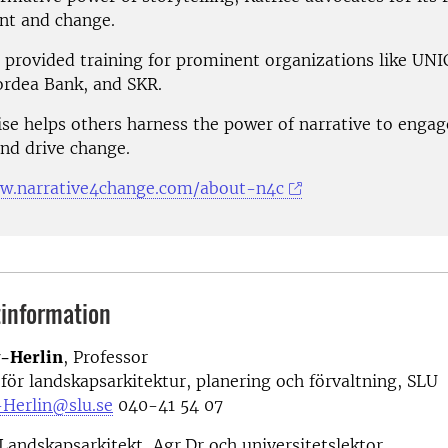
nt and change.
s provided training for prominent organizations like UNI
rdea Bank, and SKR.
se helps others harness the power of narrative to engage
and drive change.
ww.narrative4change.com/about-n4c
information
v-Herlin
, Professor
 för landskapsarkitektur, planering och förvaltning, SLU
-Herlin@slu.se
040-41 54 07
 Landskapsarkitekt, Agr.Dr och universitetslektor