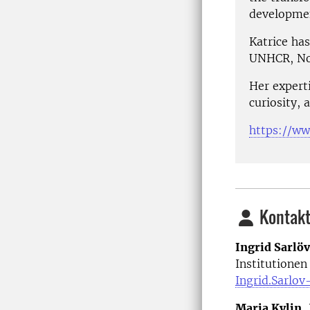
developme
Katrice ha
UNHCR, No
Her experti
curiosity, 
https://w
Kontakt
Ingrid Sarlö
Institutionen
Ingrid.Sarlov
Maria Kylin
,