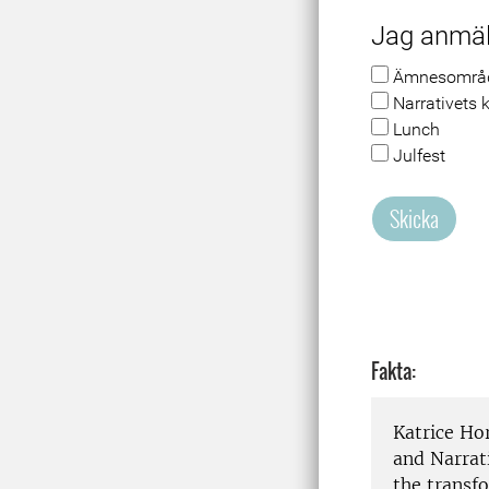
Jag anmäle
Ämnesområd
Narrativets k
Lunch
Julfest
Skicka
Fakta:
Katrice Hor
and Narrati
the transfo