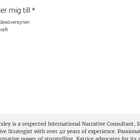
r mig till
*
esöversynen
raft
sley is a respected International Narrative Consultant, S
ve Strategist with over 40 years of experience. Passiona
rmative power of storytelling, Katrice advocates for its r