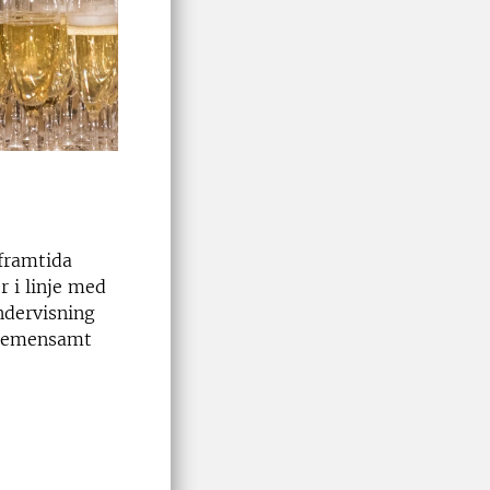
 framtida
 i linje med
ndervisning
 gemensamt