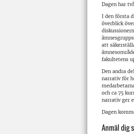
Dagen har två
I den första d
överblick öve
diskussioner
ämnesgruppsö
att säkerställ
ämnesområden
fakultetens u
Den andra del
narrativ för 
medarbetarna
och ca 75 ku
narrativ ger 
Dagen kommer
Anmäl dig 