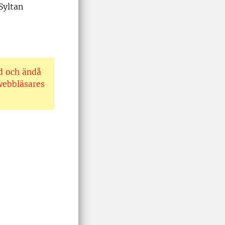
Syltan
ad och ändå
 webbläsares