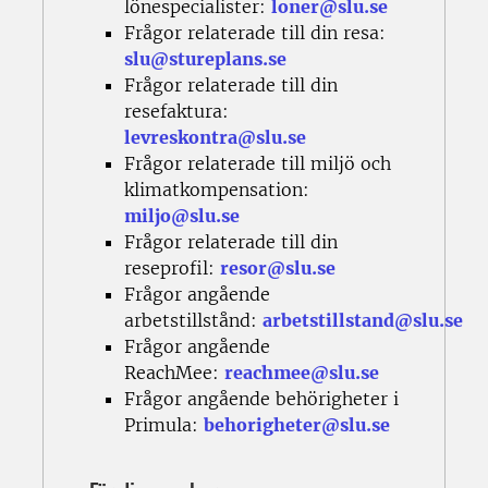
lönespecialister:
loner@slu.se
Frågor relaterade till din resa:
slu@stureplans.se
Frågor relaterade till din
resefaktura:
levreskontra@slu.se
Frågor relaterade till miljö och
klimatkompensation:
miljo@slu.se
Frågor relaterade till din
reseprofil:
resor@slu.se
Frågor angående
arbetstillstånd:
arbetstillstand@slu.se
Frågor angående
ReachMee:
reachmee@slu.se
Frågor angående behörigheter i
Primula:
behorigheter@slu.se