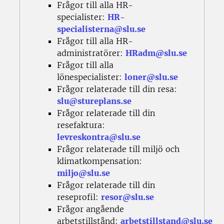
Frågor till alla HR-
specialister:
HR-
specialisterna@slu.se
Frågor till alla HR-
administratörer:
HRadm@slu.se
Frågor till alla
lönespecialister:
loner@slu.se
Frågor relaterade till din resa:
slu@stureplans.se
Frågor relaterade till din
resefaktura:
levreskontra@slu.se
Frågor relaterade till miljö och
klimatkompensation:
miljo@slu.se
Frågor relaterade till din
reseprofil:
resor@slu.se
Frågor angående
arbetstillstånd:
arbetstillstand@slu.se