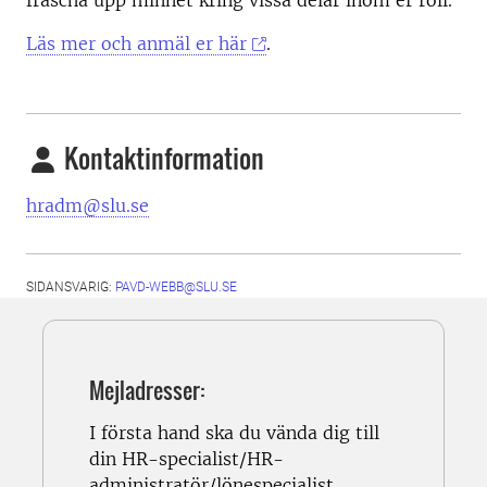
fräscha upp minnet kring vissa delar inom er roll.
Läs mer och anmäl er här
.
Kontaktinformation
hradm@slu.se
SIDANSVARIG:
PAVD-WEBB@SLU.SE
Mejladresser:
I första hand ska du vända dig till
din HR-specialist/HR-
administratör/lönespecialist.