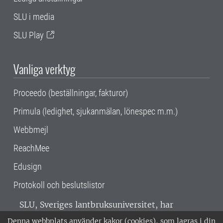
SLU i media
SLU Play
Vanliga verktyg
Proceedo (beställningar, fakturor)
Primula (ledighet, sjukanmälan, lönespec m.m.)
Webbmejl
ReachMee
Edusign
Protokoll och beslutslistor
SLU, Sveriges lantbruksuniversitet, har
verksamhet över hela Sverige. Huvudorter är
Denna webbplats använder kakor (cookies), som lagras i din