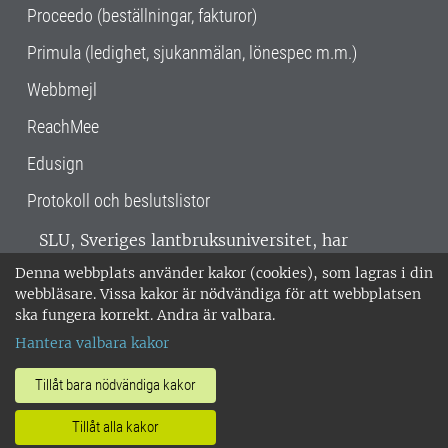
Proceedo (beställningar, fakturor)
Primula (ledighet, sjukanmälan, lönespec m.m.)
Webbmejl
ReachMee
Edusign
Protokoll och beslutslistor
SLU, Sveriges lantbruksuniversitet, har
verksamhet över hela Sverige. Huvudorter är
Denna webbplats använder kakor (cookies), som lagras i din
Alnarp, Uppsala och Umeå.
SLU är
webbläsare. Vissa kakor är nödvändiga för att webbplatsen
miljöcertifierat enligt ISO 14001. •
Telefon:
ska fungera korrekt. Andra är valbara.
018-67 10 00 • Org nr: 202100-2817 •
Om
Hantera valbara kakor
medarbetarwebben
•
SLU:s fakturaadress
•
Om SLU:s webbplatser
•
Vid KRIS
Tillåt bara nödvändiga kakor
•
Hantera kakor
•
Behandling av
Tillåt alla kakor
personuppgifter