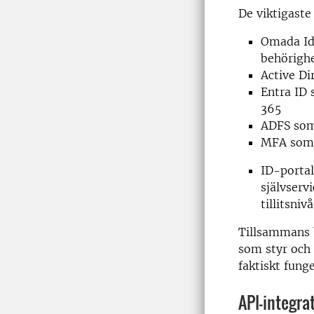
De viktigaste
Omada Ide
behörigh
Active Di
Entra ID 
365
ADFS som
MFA som 
ID-portal
självserv
tillitsniv
Tillsammans 
som styr och 
faktiskt funge
API-integra