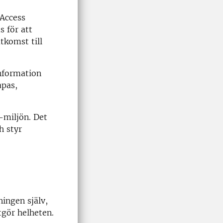
 Access
 för att
åtkomst till
information
apas,
-miljön. Det
h styr
ingen själv,
gör helheten.