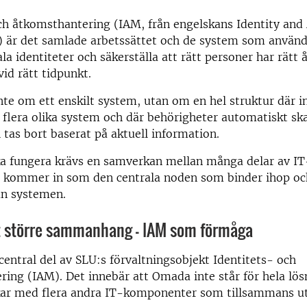
ch åtkomsthantering (IAM, från engelskans Identity and
är det samlade arbetssättet och de system som används
la identiteter och säkerställa att rätt personer har rätt 
vid rätt tidpunkt.
nte om ett enskilt system, utan om en hel struktur där 
 flera olika system och där behörigheter automatiskt sk
 tas bort baserat på aktuell information.
ka fungera krävs en samverkan mellan många delar av IT
 kommer in som den centrala noden som binder ihop oc
an systemen.
t större sammanhang – IAM som förmåga
entral del av SLU:s förvaltningsobjekt Identitets- och
ing (IAM). Det innebär att Omada inte står för hela lösn
ar med flera andra IT-komponenter som tillsammans ut