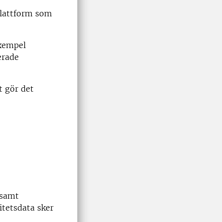
plattform som
exempel
erade
t gör det
 samt
itetsdata sker