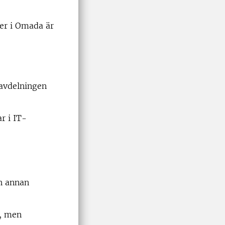
ter i Omada är
lavdelningen
r i IT-
ch annan
n, men