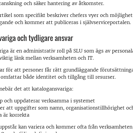
ranskning och säker hantering av åtkomster.
tikel som specifikt beskriver chefers vyer och möjlighe
ande och kommer att publiceras i självserviceportalen.
ariga och tydligare ansvar
iga är en administrativ roll på SLU som ägs av persona
viktig länk mellan verksamheten och IT.
ar för att personer får rätt grundläggande förutsättninga
 omfattar både identitet och tillgång till resurser.
nnebär det att katalogansvariga:
pp och uppdaterar verksamma i systemet
ler att uppgifter som namn, organisationstillhörighet o
 är korrekta
uppstår kan variera och kommer ofta från verksamhete