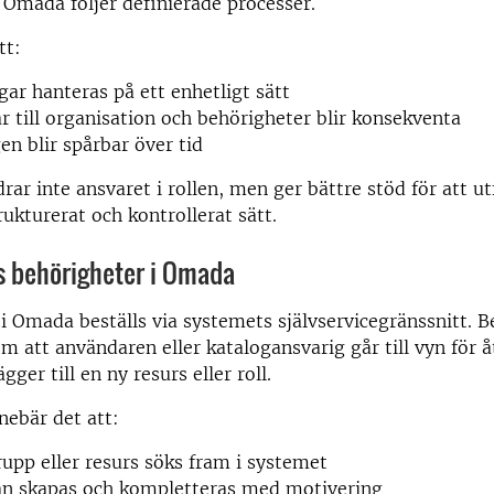
 Omada följer definierade processer.
tt:
gar hanteras på ett enhetligt sätt
r till organisation och behörigheter blir konsekventa
en blir spårbar över tid
ar inte ansvaret i rollen, men ger bättre stöd för att ut
rukturerat och kontrollerat sätt.
s behörigheter i Omada
i Omada beställs via systemets självservicegränssnitt. B
om att användaren eller katalogansvarig går till vyn för 
ägger till en ny resurs eller roll.
nebär det att:
grupp eller resurs söks fram i systemet
an skapas och kompletteras med motivering