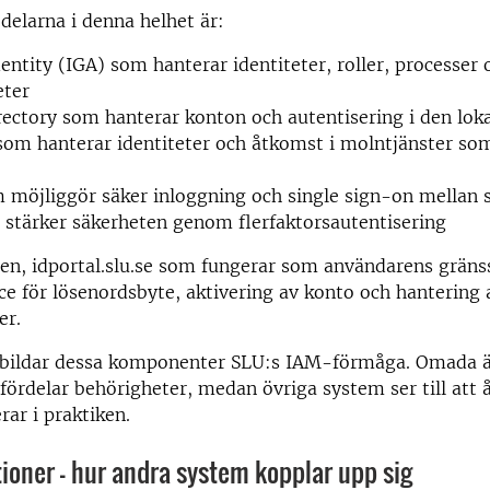
 delarna i denna helhet är:
ntity (IGA) som hanterar identiteter, roller, processer 
eter
rectory som hanterar konton och autentisering i den lok
som hanterar identiteter och åtkomst i molntjänster so
 möjliggör säker inloggning och single sign-on mellan
stärker säkerheten genom flerfaktorsautentisering
en, idportal.slu.se som fungerar som användarens gränss
ice för lösenordsbyte, aktivering av konto och hantering 
åer.
bildar dessa komponenter SLU:s IAM-förmåga. Omada 
fördelar behörigheter, medan övriga system ser till att
rar i praktiken.
tioner – hur andra system kopplar upp sig