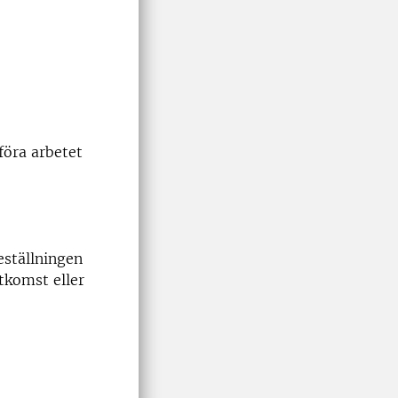
föra arbetet
eställningen
åtkomst eller