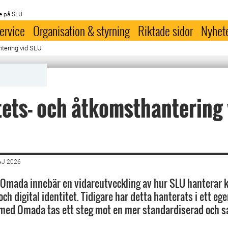
e på SLU
ervice
Organisation & styrning
Riktade sidor
Nyhet
ntering vid SLU
tets- och åtkomsthantering 
AJ 2026
 Omada innebär en vidareutveckling av hur SLU hanterar 
ch digital identitet. Tidigare har detta hanterats i ett eg
med Omada tas ett steg mot en mer standardiserad och 