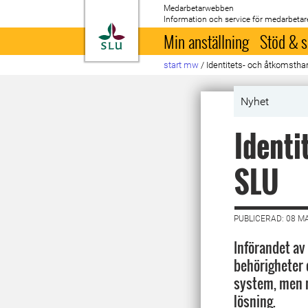
Medarbetarwebben
Information och service för medarbetar
Till startsida
Min anställning
Stöd & s
start mw
/
Identitets- och åtkomstha
Nyhet
Identi
SLU
PUBLICERAD: 08 M
Införandet av
behörigheter o
system, men 
lösning.