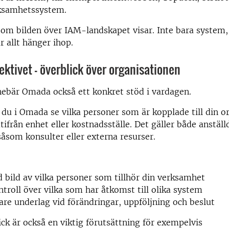
rksamhetssystem.
som bilden över IAM-landskapet visar. Inte bara system, 
 allt hänger ihop.
ktivet – överblick över organisationen
nebär Omada också ett konkret stöd i vardagen.
du i Omada se vilka personer som är kopplade till din o
utifrån enhet eller kostnadsställe. Det gäller både anstäl
som konsulter eller externa resurser.
 bild av vilka personer som tillhör din verksamhet
ntroll över vilka som har åtkomst till olika system
gare underlag vid förändringar, uppföljning och beslut
ck är också en viktig förutsättning för exempelvis