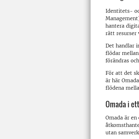
Identitets- o
Management) 
hantera digita
rätt resurser 
Det handlar i
flödar mellan
förändras och
För att det s
är här Omada
flödena mell
Omada i et
Omada är en c
åtkomsthanter
utan samverk