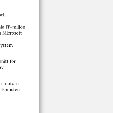
och
ala IT-miljön
m Microsoft
 system
nitt för
av
är motorn
 åtkomsten