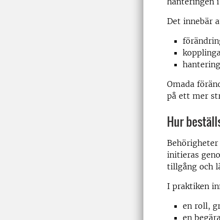
hanteringen i
Det innebär a
förändrin
kopplinga
hantering
Omada förändr
på ett mer st
Hur beställ
Behörigheter 
initieras gen
tillgång och l
I praktiken in
en roll, 
en begär