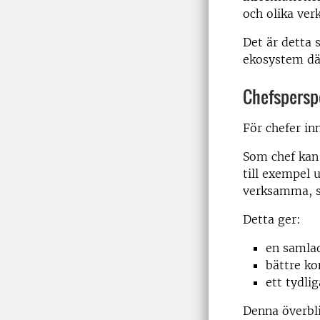
och olika ve
Det är detta 
ekosystem där
Chefsperspe
För chefer in
Som chef kan 
till exempel 
verksamma, så
Detta ger:
en samlad
bättre ko
ett tydli
Denna överbli