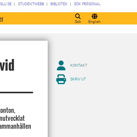
SLU.SE
STUDENTWEBB
BIBLIOTEK
SÖK PERSONAL
er
Sök
English
vid
KONTAKT
SKRIV UT
konton,
enutvecklat
sammanhållen