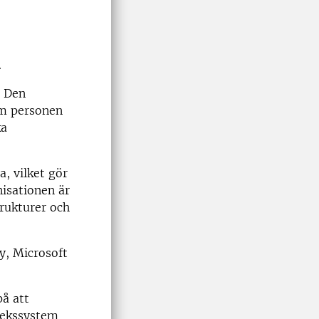
.
. Den
em personen
ka
, vilket gör
nisationen är
trukturer och
ry, Microsoft
på att
otekssystem