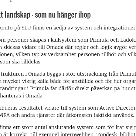
t landskap – som nu hänger ihop
onto på SLU finns en kedja av system och integrationer
om personer skapas i källsystem som Primula och Ladok
 skickas vidare till Omada där regler och logik avgör v
tionen, vilken typ av verksamhet personen tillhör och vil
som ska tilldelas.
trukturen i Omada byggs i stor utsträckning från Primula
en mycket viktig källa både för anställda och för hur orga
ändringar i Primula får därför direkt påverkan på hur s
 hanteras i Omada.
ribueras resultatet vidare till system som Active Directo
MFA och andra tjänster där åtkomsten faktiskt används.
finns ett stort antal anslutande system som förlitar sig 
 är korrekt, till exempel internwebben, Topdesk, bibli