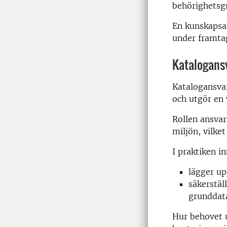
behörighetsg
En kunskapsar
under framtag
Katalogansv
Katalogansvar
och utgör en 
Rollen ansvar
miljön, vilket
I praktiken i
lägger u
säkerstäl
grunddata
Hur behovet 