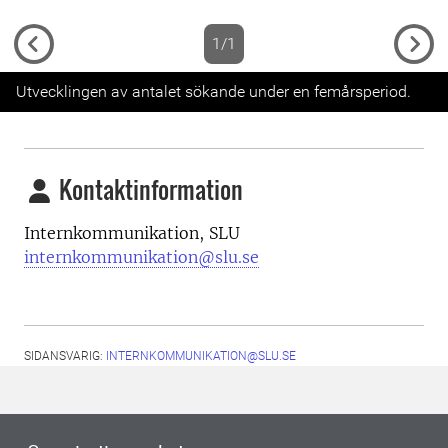
1/1
Previous
Next
Utvecklingen av antalet sökande under en femårsperiod.
Kontaktinformation
Internkommunikation, SLU
internkommunikation@slu.se
SIDANSVARIG:
INTERNKOMMUNIKATION@SLU.SE