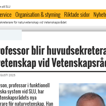
e på SLU
ervice
Organisation & styrning
Riktade sidor
Nyhet
ekreterare för naturvetenskap vid Vetenskapsrådet
ofessor blir huvudsekretera
etenskap vid Vetenskapsrå
UGUSTI 2025
son, professor i funktionell
niska system vid SLU, har
Vetenskapsrådets nya
rare för naturvetenskap. Han