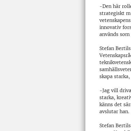
-Den här roll
strategiskt m
vetenskapens r
innovativ for
används som s
Stefan Bertil
Vetenskapsrå
teknikvetensk
samhällsveten
skapa starka,
-Jag vill dri
starka, kreat
känns det sär
avslutar han.
Stefan Bertil