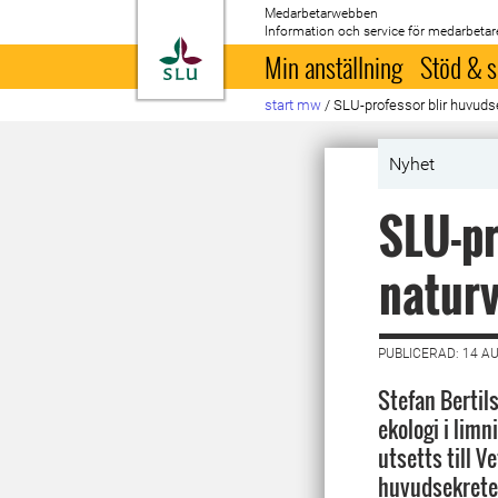
Medarbetarwebben
Information och service för medarbetar
Till startsida
Min anställning
Stöd & s
start mw
/
SLU-professor blir huvuds
Nyhet
SLU-pr
naturv
PUBLICERAD: 14 A
Stefan Bertils
ekologi i lim
utsetts till 
huvudsekrete