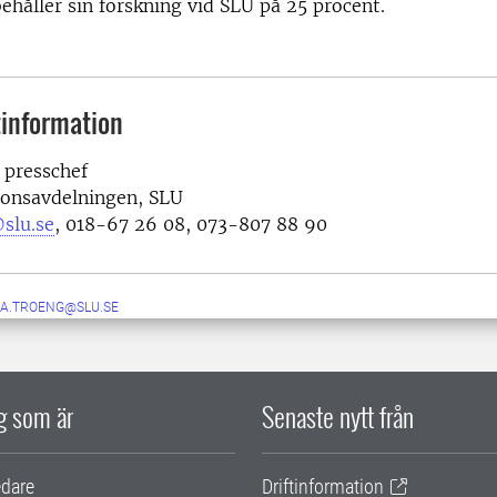
ehåller sin forskning vid SLU på 25 procent.
information
 presschef
onsavdelningen, SLU
slu.se
, 018-67 26 08, 073-807 88 90
KA.TROENG@SLU.SE
ig som är
Senaste nytt från
edare
Driftinformation