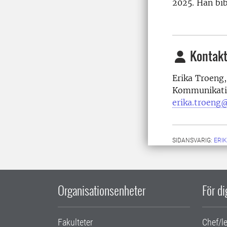
2025. Han bib
Kontakt
Erika Troeng,
Kommunikati
erika.troeng@
SIDANSVARIG:
ERI
Organisationsenheter
För d
Fakulteter
Chef/l