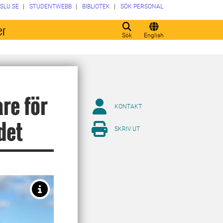
SLU.SE
STUDENTWEBB
BIBLIOTEK
SÖK PERSONAL
er
Sök
English
re för
KONTAKT
det
SKRIV UT