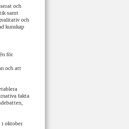
userat och
tik samt
kvalitativ och
dad kunskap
én för
an och att
etablera
ernativa fakta
lsdebatten,
 1 oktober