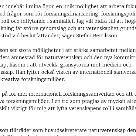
en innebär i mina ögon en unik möjlighet att arbeta fok
ed frågor som rör forskningsfinansiering, forskningspoli
oll och inflytande i samhället. Jag vill bidra till att hög
skning får större genomslag och att vetenskapligt grun
töd vid beslutfattandet, säger Stefan Bertilsson.
sson ser stora möjligheter i att stärka samarbetet mellan
dets ämnesråd för naturvetenskap och den nya kommitt
ap, liksom i att utveckla gränsytorna mot medicin och
skap. Han lyfter också vikten av internationell samverk
 kreativa forskningsmiljöer.
va på för mer internationell forskningssamverkan och att 
iva forskningsmiljöer. I en tid som präglas av mycket alt
skilt viktigt för mig att lyfta vetenskapens roll i samhäl
sson tillträder som huvudsekreterare naturvetenskap den