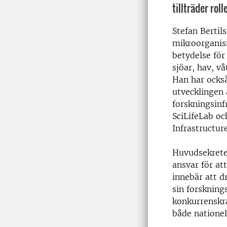
tillträder rol
Stefan Bertil
mikroorganis
betydelse för
sjöar, hav, v
Han har också
utvecklingen 
forskningsinf
SciLifeLab oc
Infrastructur
Huvudsekrete
ansvar för at
innebär att d
sin forskning
konkurrenskra
både nationell