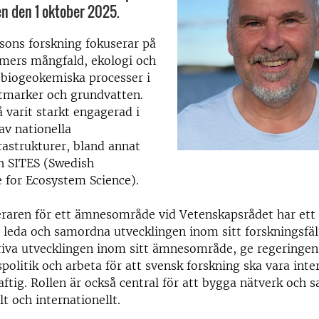
len den 1 oktober 2025.
ssons forskning fokuserar på
mers mångfald, ekologi och
 biogeokemiska processer i
åtmarker och grundvatten.
 varit starkt engagerad i
av nationella
rastrukturer, bland annat
h SITES (Swedish
e for Ecosystem Science).
raren för ett ämnesområde vid Vetenskapsrådet har ett 
t leda och samordna utvecklingen inom sitt forskningsfä
riva utvecklingen inom sitt ämnesområde, ge regeringen
spolitik och arbeta för att svensk forskning ska vara inte
ftig. Rollen är också central för att bygga nätverk och 
t och internationellt.