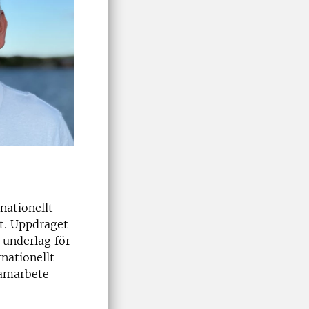
nationellt
lt. Uppdraget
 underlag för
rnationellt
samarbete