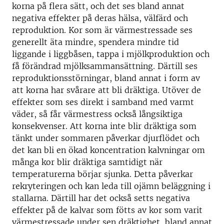
korna på flera sätt, och det ses bland annat
negativa effekter på deras hälsa, välfärd och
reproduktion. Kor som är värmestressade ses
generellt äta mindre, spendera mindre tid
liggande i liggbåsen, tappa i mjölkproduktion och
få förändrad mjölksammansättning. Därtill ses
reproduktionsstörningar, bland annat i form av
att korna har svårare att bli dräktiga. Utöver de
effekter som ses direkt i samband med varmt
väder, så får värmestress också långsiktiga
konsekvenser. Att korna inte blir dräktiga som
tänkt under sommaren påverkar djurflödet och
det kan bli en ökad koncentration kalvningar om
många kor blir dräktiga samtidigt när
temperaturerna börjar sjunka. Detta påverkar
rekryteringen och kan leda till ojämn beläggning i
stallarna. Därtill har det också setts negativa
effekter på de kalvar som fötts av kor som varit
värmestressade under sen dräktighet, bland annat