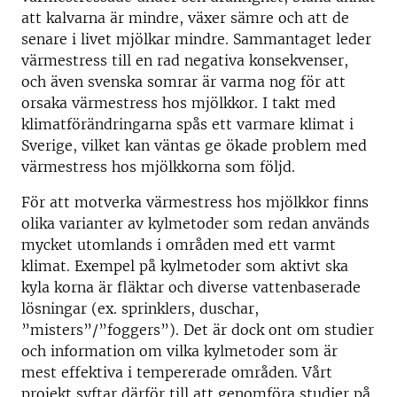
att kalvarna är mindre, växer sämre och att de
senare i livet mjölkar mindre. Sammantaget leder
värmestress till en rad negativa konsekvenser,
och även svenska somrar är varma nog för att
orsaka värmestress hos mjölkkor. I takt med
klimatförändringarna spås ett varmare klimat i
Sverige, vilket kan väntas ge ökade problem med
värmestress hos mjölkkorna som följd.
För att motverka värmestress hos mjölkkor finns
olika varianter av kylmetoder som redan används
mycket utomlands i områden med ett varmt
klimat. Exempel på kylmetoder som aktivt ska
kyla korna är fläktar och diverse vattenbaserade
lösningar (ex. sprinklers, duschar,
”misters”/”foggers”). Det är dock ont om studier
och information om vilka kylmetoder som är
mest effektiva i tempererade områden. Vårt
projekt syftar därför till att genomföra studier på