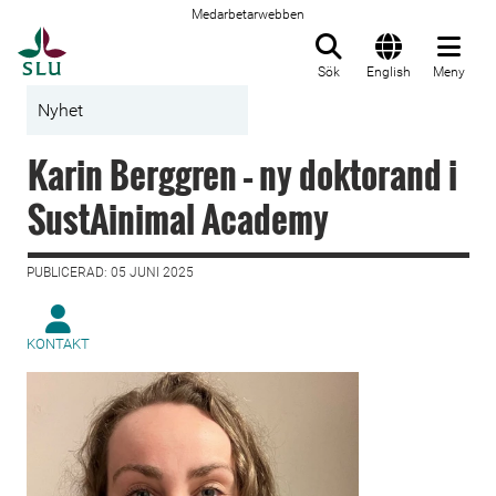
Medarbetarwebben
Till startsida
Sök
English
Meny
Nyhet
Karin Berggren – ny doktorand i
SustAinimal Academy
PUBLICERAD: 05 JUNI 2025
KONTAKT