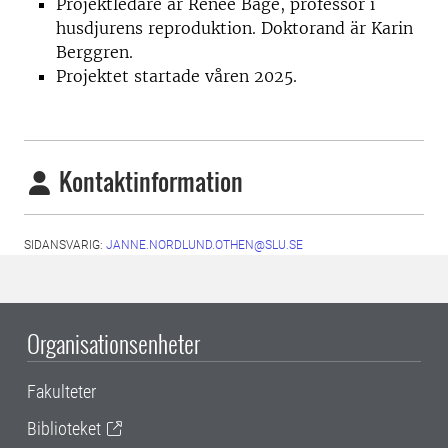
Projektledare är Renée Båge, professor i
husdjurens reproduktion. Doktorand är Karin
Berggren.
Projektet startade våren 2025.
Kontaktinformation
SIDANSVARIG:
JANNE.NORDLUND.OTHEN@SLU.SE
Organisationsenheter
Fakulteter
Biblioteket