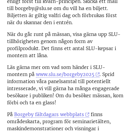
enligt först till kvarn-principen. Skicka ett mail
till borgeby@slu.se om du vill ha en biljett.
Biljetten är giltig valfri dag och förbrukas först
när du skannar den i entrén.
När du går runt på mässan, visa gärna upp SLU-
tillhörigheten genom någon form av
profilprodukt. Det finns ett antal SLU-kepsar i
montern att låna.
Läs gärna mer om vad som händer i SLU-
montern på
www.slu.se/borgeby2025
. Sprid
information våra panelsamtal till potentiellt
intresserade, vi vill gärna ha många engagerade
besökare i publiken! Om du besöker mässan, kom
förbi och ta en glass!
På
Borgeby fältdagars webbplats
finns
områdeskarta, program för seminarietälten,
maskindemonstrationer och visningar i