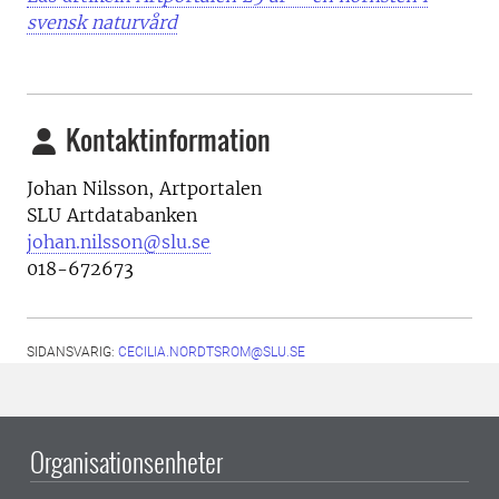
svensk naturvård
Kontaktinformation
Johan Nilsson,
Artportalen
SLU Artdatabanken
johan.nilsson@slu.se
018-672673
SIDANSVARIG:
CECILIA.NORDTSROM@SLU.SE
Organisationsenheter