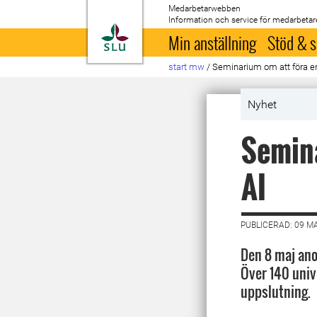
Medarbetarwebben
Information och service för medarbetar
Till startsida
Min anställning
Stöd & s
start mw
/
Seminarium om att föra e
Nyhet
Semina
AI
PUBLICERAD: 09 M
Den 8 maj ano
Över 140 univ
uppslutning.