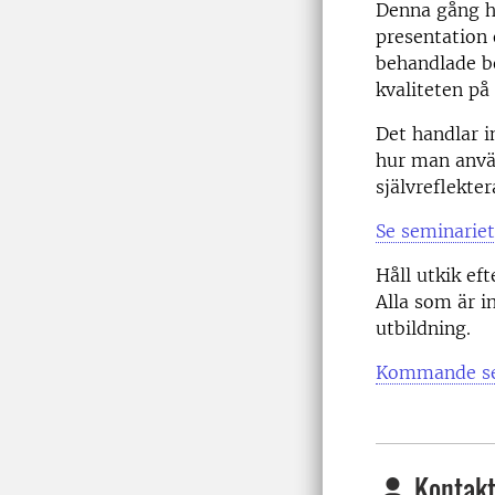
Denna gång h
presentation
behandlade b
kvaliteten på 
Det handlar 
hur man använ
självreflekte
Se seminarie
Håll utkik ef
Alla som är i
utbildning.
Kommande se
Kontakt