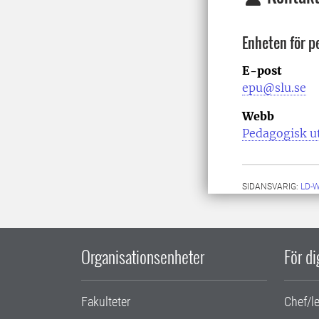
Enheten för p
E-post
epu@slu.se
Webb
Pedagogisk u
SIDANSVARIG:
LD-
Organisationsenheter
För d
Fakulteter
Chef/l