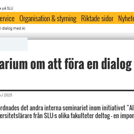
e på SLU
ervice
Organisation & styrning
Riktade sidor
Nyhet
n dialog med AI
rium om att föra en dialog
AJ 2025
rdnades det andra interna seminariet inom initiativet ”AI 
ersitetslärare från SLU:s olika fakulteter deltog – en imp