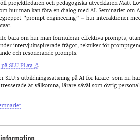
öll projektledaren och pedagogiska utvecklaren Matt Lo
 om hur man kan föra en dialog med AI. Seminariet om
egreppet ”prompt engineering” – hur interaktioner med
svar.
inte bara om hur man formulerar effektiva prompts, uta
der intervjuinspirerade frågor, tekniker för promptgen
rande och resonerande prompts.
t på SLU PLay
.
ter SLU:s utbildningssatsning på AI för lärare, som nu har
ntresserade är välkomna, lärare såväl som övrig persona
mnarier
information