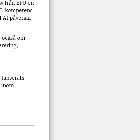
w från EPU en
 AI-kompetens
 AI påverkar
n också om
erering,
 lanserats.
l inom