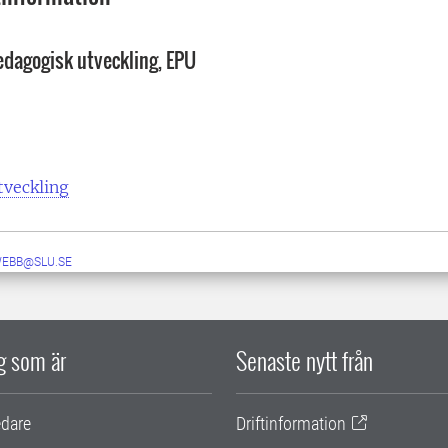
edagogisk utveckling, EPU
tveckling
WEBB@SLU.SE
ig som är
Senaste nytt från
edare
Driftinformation