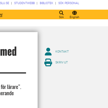
SLU.SE
STUDENTWEBB
BIBLIOTEK
SÖK PERSONAL
er
Sök
English
 med
KONTAKT
SKRIV UT
för lärare”.
onerande