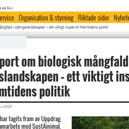
e på SLU
ervice
Organisation & styrning
Riktade sidor
Nyhet
gfald i odlingslandskapen – ett viktigt inspel till framtidens politik
port om biologisk mångfald
slandskapen – ett viktigt in
amtidens politik
AJ 2025
 har tagits fram av Uppdrag
samarbete med SustAinimal.