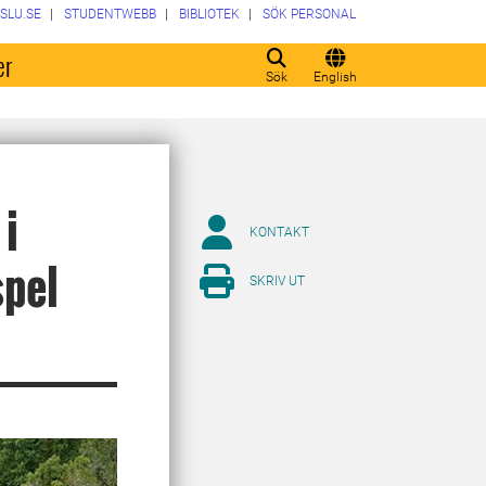
SLU.SE
STUDENTWEBB
BIBLIOTEK
SÖK PERSONAL
er
Sök
English
 i
KONTAKT
spel
SKRIV UT