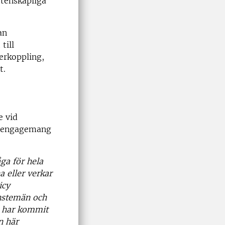
etenskapliga
an
till
erkoppling,
t.
e vid
tt engagemang
ga för hela
na eller verkar
icy
änstemän och
vi har kommit
n här