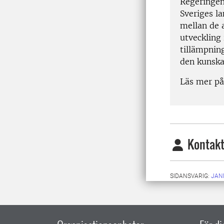
Regeringen 
Sveriges l
mellan de 
utveckling 
tillämpnin
den kunska
Läs mer på
Kontakt
SIDANSVARIG:
JAN