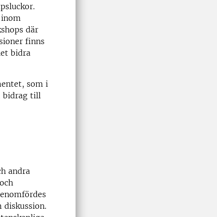
psluckor.
e inom
kshops där
sioner finns
et bidra
mentet, som i
bidrag till
ch andra
 och
 genomfördes
m diskussion.