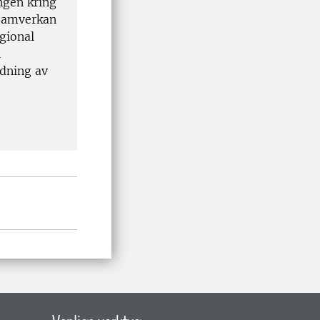
ngen kring
 samverkan
gional
h
idning av