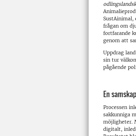
odlingslands
Animalieprod
SustAinimal, 
frågan om dju
fortfarande k
genom att sa
Uppdrag lands
sin tur välko
pågående poli
En samskapa
Processen inl
sakkunniga m
möjligheter.
digitalt, inl