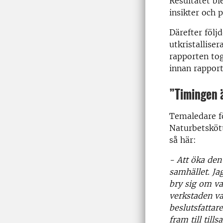
Resultatet bl
insikter och p
Därefter följ
utkristalliser
rapporten tog
innan rapport
”Timingen ä
Temaledare f
Naturbetsköt
så här:
- Att öka den
samhället. Jag
bry sig om va
verkstaden va
beslutsfattar
fram till til