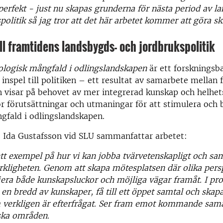
perfekt - just nu skapas grunderna för nästa period av l
politik så jag tror att det här arbetet kommer att göra sk
till framtidens landsbygds- och jordbrukspolitik
ologisk mångfald i odlingslandskapen
är ett forskningsb
 inspel till politiken – ett resultat av samarbete mellan 
n visar på behovet av mer integrerad kunskap och helhet
r förutsättningar och utmaningar för att stimulera och 
gfald i odlingslandskapen.
e Ida Gustafsson vid SLU sammanfattar arbetet:
ett exempel på hur vi kan jobba tvärvetenskapligt och sam
erkligheten. Genom att skapa mötesplatsen där olika pers
fiera både kunskapsluckor och möjliga vägar framåt. I p
 en bredd av kunskaper, få till ett öppet samtal och skapa
 verkligen är efterfrågat. Ser fram emot kommande sam
ska områden.