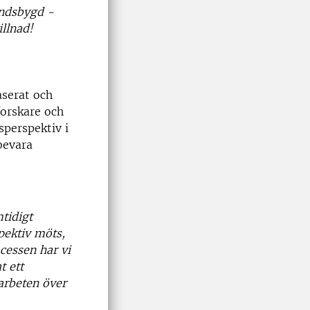
andsbygd -
illnad!
aserat och
forskare och
sperspektiv i
bevara
tidigt
pektiv möts,
rocessen
har vi
t ett
arbeten över