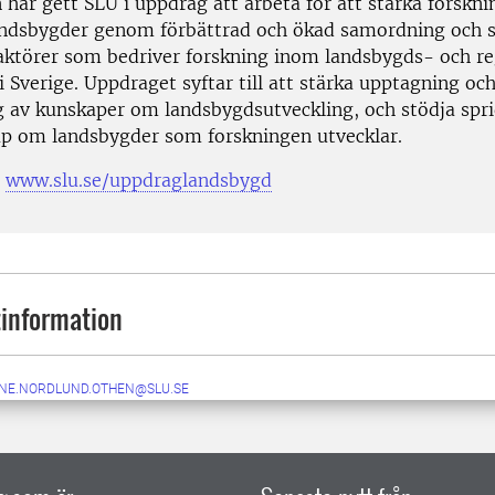
har gett SLU i uppdrag att arbeta för att stärka forskni
andsbygder genom förbättrad och ökad samordning och
aktörer som bedriver forskning inom landsbygds- och re
i Sverige.
Uppdraget syftar till att stärka upptagning oc
g av kunskaper om landsbygdsutveckling, och stödja spr
p om landsbygder som forskningen utvecklar.
www.slu.se/uppdraglandsbygd
information
NE.NORDLUND.OTHEN@SLU.SE