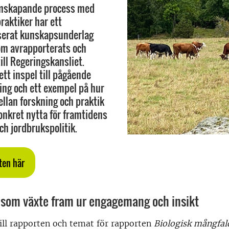
mskapande process med
raktiker har ett
serat kunskapsunderlag
om avrapporterats och
ill Regeringskansliet.
ett inspel till pågående
ling och ett exempel på hur
lan forskning och praktik
konkret nytta för framtidens
ch jordbrukspolitik.
ten här
iv som växte fram ur engagemang och insikt
ill rapporten och temat för rapporten
Biologisk mångfald