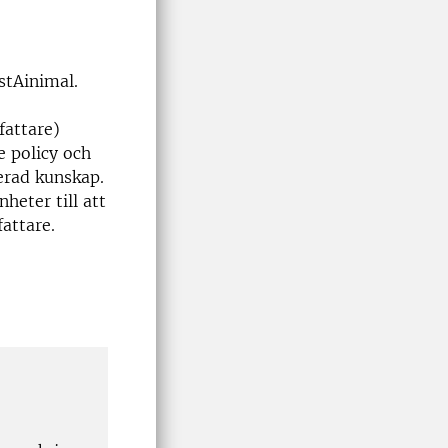
tAinimal.
fattare)
e policy och
erad kunskap.
heter till att
fattare.