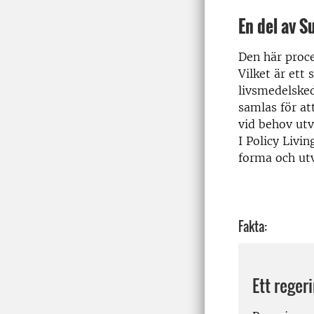
En del av S
Den här proce
Vilket är ett
livsmedelsked
samlas för at
vid behov utv
I Policy Livi
forma och utv
Fakta:
Ett reger