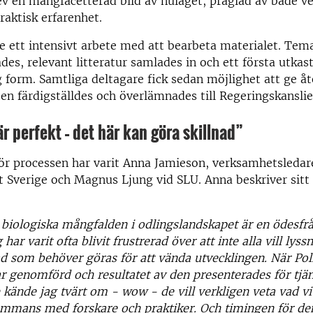
ev en mångfacetterad bild av nuläget, präglad av både v
raktisk erfarenhet.
de ett intensivt arbete med att bearbeta materialet. Tem
ades, relevant litteratur samlades in och ett första utkast 
 form. Samtliga deltagare fick sedan möjlighet att ge åt
en färdigställdes och överlämnades till Regeringskanslie
r perfekt – det här kan göra skillnad”
ör processen har varit Anna Jamieson, verksamhetsledar
t Sverige och Magnus Ljung vid SLU. Anna beskriver si
 biologiska mångfalden i odlingslandskapet är en ödesfrå
 har varit ofta blivit frustrerad över att inte alla vill lyss
d som behöver göras för att vända utvecklingen. När Pol
r genomförd och resultatet av den presenterades för tj
e kände jag tvärt om - wow - de vill verkligen veta vad 
lsammans med forskare och praktiker. Och timingen för de