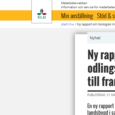
Medarbetarwebben
Information och service för medarbetar
Till startsida
Min anställning
Stöd & s
start mw
/
Ny rapport om biologisk mån
Nyhet
Ny rap
odling
till fr
PUBLICERAD: 21 M
En ny rapport
landsbygd i 