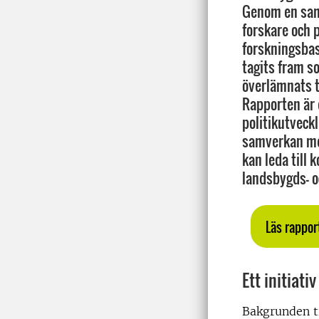
Genom en sa
forskare och p
forskningsba
tagits fram s
överlämnats t
Rapporten är 
politikutveck
samverkan mel
kan leda till 
landsbygds- o
Läs rappor
Ett initiat
Bakgrunden t