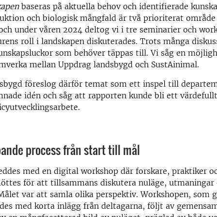
kapen
baseras på aktuella behov och identifierade kunska
uktion och biologisk mångfald är två prioriterat områd
och under våren 2024 deltog vi i tre seminarier och wor
rens roll i landskapen diskuterades. Trots många diskus
unskapsluckor som behöver täppas till. Vi såg en möjligh
mverka mellan Uppdrag landsbygd och SustAinimal.
bygd föreslog därför temat som ett inspel till departe
mnade idén och såg att rapporten kunde bli ett värdefullt 
cyutvecklingsarbete.
nde process från start till mål
eddes med en digital workshop där forskare, praktiker o
öttes för att tillsammans diskutera nuläge, utmaningar
 Målet var att samla olika perspektiv. Workshopen, som
eddes med korta inlägg från deltagarna, följt av gemensa