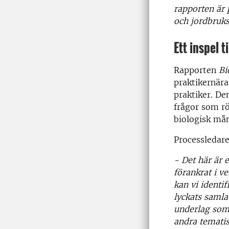
rapporten är 
och jordbruks
Ett inspel 
Rapporten
Bi
praktikernära
praktiker. De
frågor som rö
biologisk mån
Processledar
- Det här är 
förankrat i v
kan vi identi
lyckats samla
underlag som
andra temati