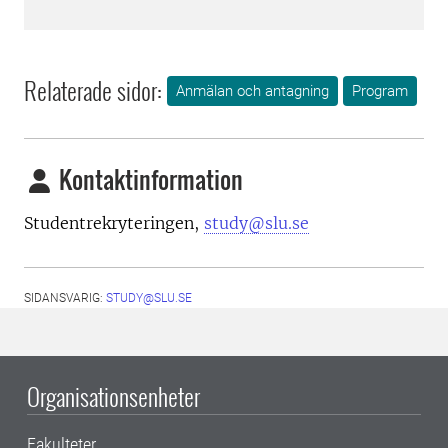
Relaterade sidor:
Anmälan och antagning
Program
Kontaktinformation
Studentrekryteringen,
study@slu.se
SIDANSVARIG:
STUDY@SLU.SE
Organisationsenheter
Fakulteter