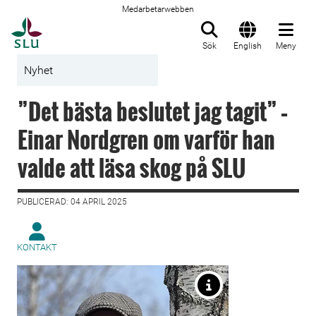
Medarbetarwebben
Till startsida
Sök
English
Meny
Nyhet
”Det bästa beslutet jag tagit” –
Einar Nordgren om varför han
valde att läsa skog på SLU
PUBLICERAD: 04 APRIL 2025
KONTAKT