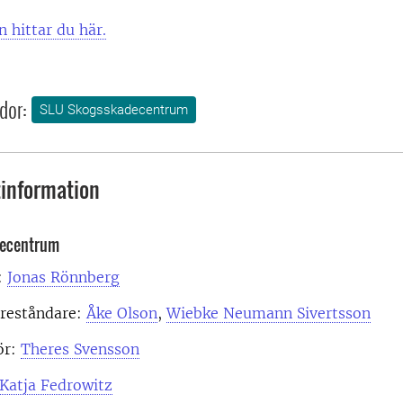
n hittar du här.
dor:
SLU Skogsskadecentrum
information
ecentrum
:
Jonas Rönnberg
öreståndare:
Åke Olson
,
Wiebke Neumann Sivertsson
ör:
Theres Svensson
Katja Fedrowitz