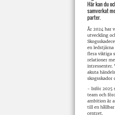
Här kan du oc
samverkat me
parter.
År 2024 har v
utveckling oc
Skogsskadece
en ledstjärna 
flera viktiga
relationer m
intressenter.
akuta händels
skogsskador o
- Inför 2025 
team och för
ambition är a
till en hållb
centret.