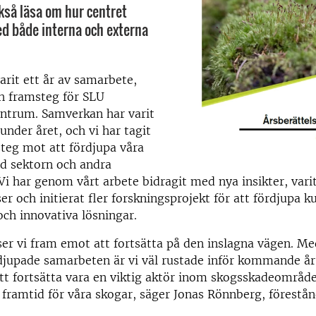
kså läsa om hur centret
d både interna och externa
arit ett år av samarbete,
h framsteg för SLU
ntrum. Samverkan har varit
under året, och vi har tagit
 steg mot att fördjupa våra
ed sektorn och andra
 Vi har genom vårt arbete bidragit med nya insikter, varit
er och initierat fler forskningsprojekt för att fördjupa 
ch innovativa lösningar.
ser vi fram emot att fortsätta på den inslagna vägen. Me
djupade samarbeten är vi väl rustade inför kommande år
tt fortsätta vara en viktig aktör inom skogsskadeområde
ar framtid för våra skogar, säger Jonas Rönnberg, förestån