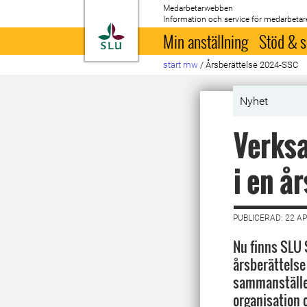
Medarbetarwebben
Information och service för medarbetar
Till startsida
Min anställning
Stöd & s
start mw
/
Årsberättelse 2024-SSC
Nyhet
Verks
i en å
PUBLICERAD: 22 AP
Nu finns SLU
årsberättelse 
sammanställe
organisation o