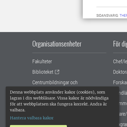
SIDANSVARIG:
THE
Organisationsenheter
För d
Fakulteter
Chef/l
Biblioteket
Doktor
Centrumbildningar och
Forska
samarbetsprojekt
Denna webbplats använder kakor (cookies), som
Handlä
lagras i din webbläsare. Vissa kakor är nödvändiga
Gemensamma verksamhetsstödet
Kommu
för att webbplatsen ska fungera korrekt. Andra är
valbara.
SLU Holding
Lärare/
Hantera valbara kakor
Progra