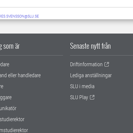
RES.SVENSSON@SLU.SE
ig som är
Senaste nytt från
edare
Driftinformation
and eller handledare
Lediga anställningar
re
SLU i media
ggare
SLU Play
nikatör
studierektor
mstudierektor