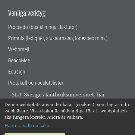
Vanliga verktyg
Proceedo (beställningar, fakturor)
Primula (ledighet, sjukanmälan, lönespec m.m.)
Webbmejl
ReachMee
Edusign
Protokoll och beslutslistor
SLU, Sveriges lantbruksuniversitet, har
verksamhet över hela Sverige. Huvudorter är
Denna webbplats använder kakor (cookies), som lagras i din
Alnarp, Uppsala och Umeå.
SLU är
webbläsare. Vissa kakor är nödvändiga för att webbplatsen
miljöcertifierat enligt ISO 14001. •
Telefon:
ska fungera korrekt. Andra är valbara.
018-67 10 00 • Org nr: 202100-2817 •
Om
Hantera valbara kakor
medarbetarwebben
•
SLU:s fakturaadress
•