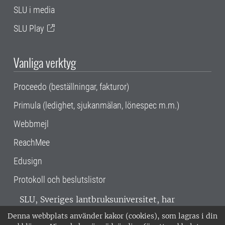
SLU i media
SLU Play
Vanliga verktyg
Proceedo (beställningar, fakturor)
Primula (ledighet, sjukanmälan, lönespec m.m.)
Webbmejl
ReachMee
Edusign
Protokoll och beslutslistor
SLU, Sveriges lantbruksuniversitet, har
verksamhet över hela Sverige. Huvudorter är
Denna webbplats använder kakor (cookies), som lagras i din
Alnarp, Uppsala och Umeå.
SLU är